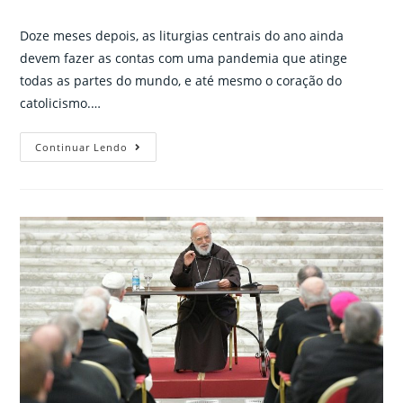
comments:
Doze meses depois, as liturgias centrais do ano ainda
devem fazer as contas com uma pandemia que atinge
todas as partes do mundo, e até mesmo o coração do
catolicismo.…
As
Continuar Lendo
celebrações
do
Papa
Francisco
na
Semana
Santa
no
contexto
de
restrições