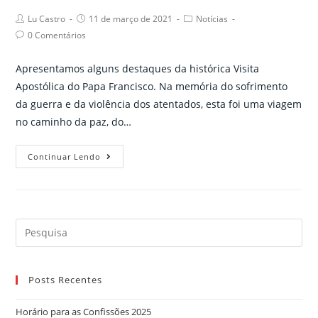
Post
Post
Post
Lu Castro
11 de março de 2021
Notícias
author:
published:
category:
Post
0 Comentários
comments:
Apresentamos alguns destaques da histórica Visita
Apostólica do Papa Francisco. Na memória do sofrimento
da guerra e da violência dos atentados, esta foi uma viagem
no caminho da paz, do…
Francisco,
Continuar Lendo
peregrino
da
paz
no
Search
Iraque
for:
Posts Recentes
Horário para as Confissões 2025