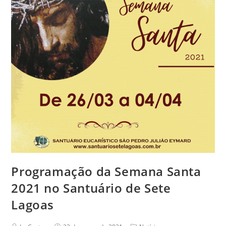
é
uma
ideia,
mas
uma
pessoa
Programação da Semana Santa
2021 no Santuário de Sete
Lagoas