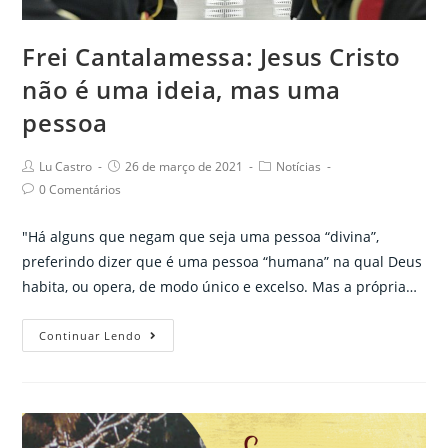
sanitárias
da
Frei Cantalamessa: Jesus Cristo
pandemia
não é uma ideia, mas uma
da
Covid-
pessoa
19
Post
Post
Post
Lu Castro
26 de março de 2021
Notícias
author:
published:
category:
Post
0 Comentários
comments:
"Há alguns que negam que seja uma pessoa “divina”,
preferindo dizer que é uma pessoa “humana” na qual Deus
habita, ou opera, de modo único e excelso. Mas a própria…
Frei
Continuar Lendo
Cantalamessa:
Jesus
Cristo
não