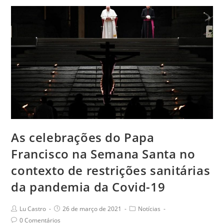
será
celebrada
neste
domingo.
Veja
os
horários
das
Celebrações!.
As celebrações do Papa
Francisco na Semana Santa no
contexto de restrições sanitárias
da pandemia da Covid-19
Post
Post
Post
Lu Castro
26 de março de 2021
Notícias
author:
published:
category:
Post
0 Comentários