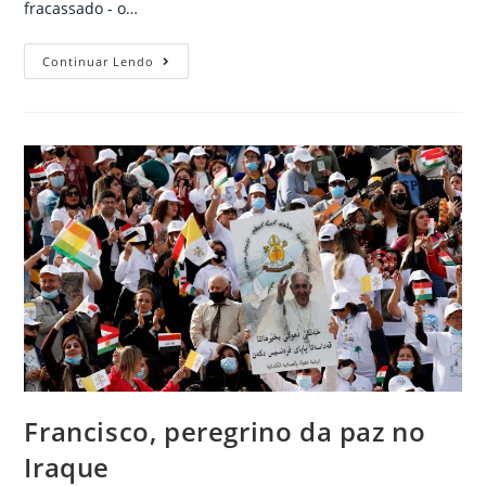
fracassado - o…
A
Continuar Lendo
oração
é
o
nosso
refúgio
seguro.
Francisco, peregrino da paz no
Iraque