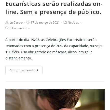
Eucarísticas serão realizadas on-
line. Sem a presença de público.
Post
Post
Post
Lu Castro
17 de março de 2021
Notícias
author:
published:
category:
Post
0 Comentários
comments:
A partir do dia 19/03, as Celebrações Eucarísticas serão
retomadas com a presença de 30% da capacidade, ou seja,
150 fiéis. Uso obrigatório de máscara, álcool em gel e
distanciamento…
Atenção,
Continuar Lendo
as
Celebrações
Eucarísticas
serão
realizadas
on-