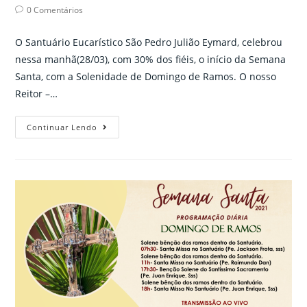
author:
published:
category:
Post
0 Comentários
comments:
O Santuário Eucarístico São Pedro Julião Eymard, celebrou
nessa manhã(28/03), com 30% dos fiéis, o início da Semana
Santa, com a Solenidade de Domingo de Ramos. O nosso
Reitor –…
Domingo
Continuar Lendo
de
Ramos:
Fiéis
participam
da
abertura
da
Semana
Santa
no