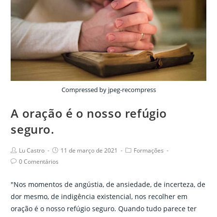
line.
Sem
a
presença
de
público.
Compressed by jpeg-recompress
A oração é o nosso refúgio
seguro.
Post
Post
Post
Lu Castro
11 de março de 2021
Formações
author:
published:
category:
Post
0 Comentários
comments:
"Nos momentos de angústia, de ansiedade, de incerteza, de
dor mesmo, de indigência existencial, nos recolher em
oração é o nosso refúgio seguro. Quando tudo parece ter