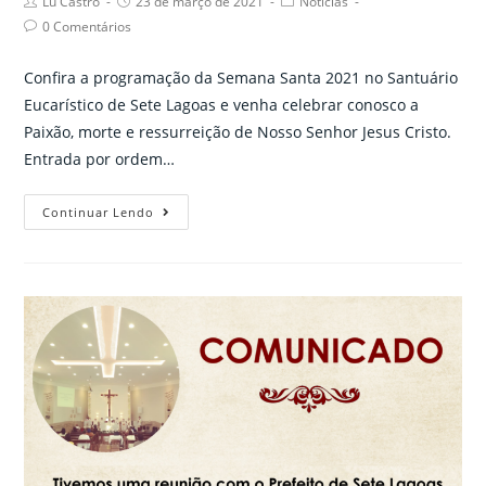
Post
Post
Post
Lu Castro
23 de março de 2021
Notícias
author:
published:
category:
Post
0 Comentários
comments:
Confira a programação da Semana Santa 2021 no Santuário
Eucarístico de Sete Lagoas e venha celebrar conosco a
Paixão, morte e ressurreição de Nosso Senhor Jesus Cristo.
Entrada por ordem…
Programação
Continuar Lendo
da
Semana
Santa
2021
no
Santuário
de
Sete
Lagoas