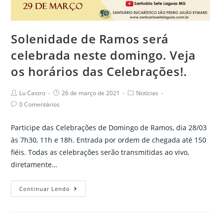
Santuário
Eucarístico
de
Solenidade de Ramos será
Sete
celebrada neste domingo. Veja
Lagoas
os horários das Celebrações!.
Post
Post
Post
Lu Castro
26 de março de 2021
Notícias
author:
published:
category:
Post
0 Comentários
comments:
Participe das Celebrações de Domingo de Ramos, dia 28/03
às 7h30, 11h e 18h. Entrada por ordem de chegada até 150
fiéis. Todas as celebrações serão transmitidas ao vivo,
diretamente…
Solenidade
Continuar Lendo
de
Ramos