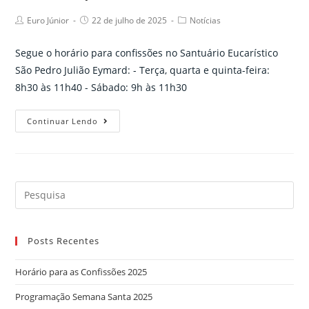
Post
Post
Post
Euro Júnior
22 de julho de 2025
Notícias
author:
published:
category:
Segue o horário para confissões no Santuário Eucarístico
São Pedro Julião Eymard: - Terça, quarta e quinta-feira:
8h30 às 11h40 - Sábado: 9h às 11h30
Horário
Continuar Lendo
para
as
Confissões
2025
Search
for:
Posts Recentes
Horário para as Confissões 2025
Programação Semana Santa 2025