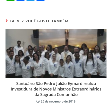
h
a
w
o
at
c
itt
m
s
e
er
p
TALVEZ VOCÊ GOSTE TAMBÉM
A
b
ar
p
o
til
p
o
h
k
ar
Santuário São Pedro Julião Eymard realiza
Investidura de Novos Ministros Extraordinários
da Sagrada Comunhão
25 de novembro de 2019