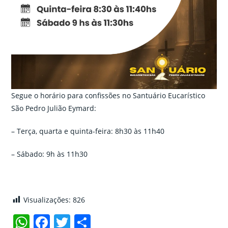
Segue o horário para confissões no Santuário Eucarístico
São Pedro Julião Eymard:
– Terça, quarta e quinta-feira: 8h30 às 11h40
– Sábado: 9h às 11h30
Visualizações:
826
W
F
T
C