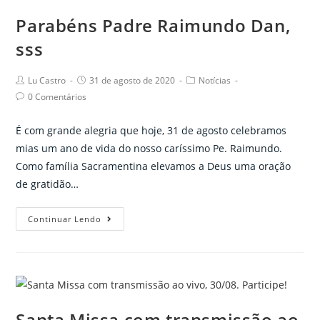
Parabéns Padre Raimundo Dan,
sss
Post
Post
Post
Lu Castro
31 de agosto de 2020
Notícias
author:
published:
category:
Post
0 Comentários
comments:
É com grande alegria que hoje, 31 de agosto celebramos
mias um ano de vida do nosso caríssimo Pe. Raimundo.
Como família Sacramentina elevamos a Deus uma oração
de gratidão…
Parabéns
Continuar Lendo
Padre
Raimundo
Dan,
sss
Santa Missa com transmissão ao