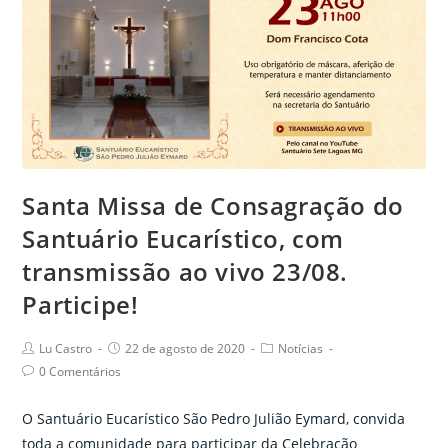
Santa Missa de Consagração do
Santuário Eucarístico, com
transmissão ao vivo 23/08.
Participe!
Post
Post
Post
Lu Castro
22 de agosto de 2020
Notícias
author:
published:
category:
Post
0 Comentários
comments:
O Santuário Eucarístico São Pedro Julião Eymard, convida
toda a comunidade para participar da Celebração