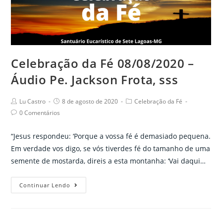
Áudio
Pe.
Jackson
Frota,
sss
Celebração da Fé 08/08/2020 –
Áudio Pe. Jackson Frota, sss
Post
Post
Post
Lu Castro
8 de agosto de 2020
Celebração da Fé
author:
published:
category:
Post
0 Comentários
comments:
“Jesus respondeu: ‘Porque a vossa fé é demasiado pequena.
Em verdade vos digo, se vós tiverdes fé do tamanho de uma
semente de mostarda, direis a esta montanha: ‘Vai daqui…
Celebração
Continuar Lendo
da
Fé
08/08/2020