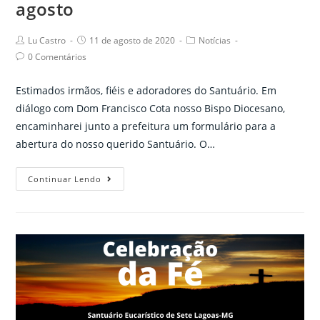
agosto
Post
Post
Post
Lu Castro
11 de agosto de 2020
Notícias
author:
published:
category:
Post
0 Comentários
comments:
Estimados irmãos, fiéis e adoradores do Santuário. Em
diálogo com Dom Francisco Cota nosso Bispo Diocesano,
encaminharei junto a prefeitura um formulário para a
abertura do nosso querido Santuário. O…
Reabertura
Continuar Lendo
gradual
do
Santuário
Eucarístico
a
partir
de
22