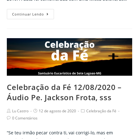
Santa
Continuar Lendo
Dulce
dos
Pobres:
Dom
Sérgio
frisa
união
de
oração
Celebração da Fé 12/08/2020 –
e
Áudio Pe. Jackson Frota, sss
caridade
Post
Post
Post
Lu Castro
12 de agosto de 2020
Celebração da Fé
author:
published:
category:
Post
0 Comentários
comments:
“Se teu irmão pecar contra ti, vai corrigi-lo, mas em