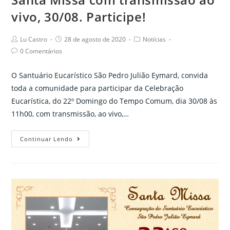
vivo, 30/08. Participe!
Post
Post
Post
Lu Castro
28 de agosto de 2020
Notícias
author:
published:
category:
Post
0 Comentários
comments:
O Santuário Eucarístico São Pedro Julião Eymard, convida
toda a comunidade para participar da Celebração
Eucarística, do 22º Domingo do Tempo Comum, dia 30/08 às
11h00, com transmissão, ao vivo,…
Santa
Continuar Lendo
Missa
com
transmissão
ao
vivo,
30/08.
Participe!