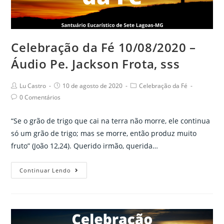
Pe.
Jackson
Frota,
sss
Celebração da Fé 10/08/2020 –
Áudio Pe. Jackson Frota, sss
Post
Post
Post
Lu Castro
10 de agosto de 2020
Celebração da Fé
author:
published:
category:
Post
0 Comentários
comments:
“Se o grão de trigo que cai na terra não morre, ele continua
só um grão de trigo; mas se morre, então produz muito
fruto” (João 12,24). Querido irmão, querida…
Celebração
Continuar Lendo
da
Fé
10/08/2020
–