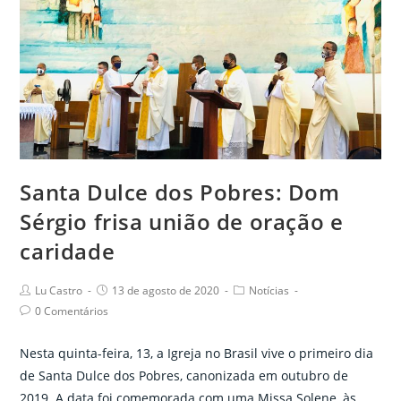
usar
da
violência
Santa Dulce dos Pobres: Dom
Sérgio frisa união de oração e
caridade
Post
Post
Post
Lu Castro
13 de agosto de 2020
Notícias
author:
published:
category:
Post
0 Comentários
comments:
Nesta quinta-feira, 13, a Igreja no Brasil vive o primeiro dia
de Santa Dulce dos Pobres, canonizada em outubro de
2019. A data foi comemorada com uma Missa Solene, às…