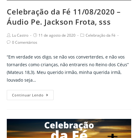
de
Celebração da Fé 11/08/2020 –
agosto
Áudio Pe. Jackson Frota, sss
Post
Post
Post
Lu Castro
11 de agosto de 2020
Celebração da Fé
author:
published:
category:
Post
0 Comentários
comments:
“Em verdade vos digo, se não vos converterdes, e não vos
tornardes como crianças, não entrareis no Reino dos Céus”
(Mateus 18,3). Meu querido irmão, minha querida irmã,
louvado seja…
Celebração
Continuar Lendo
da
Fé
11/08/2020
–
Áudio