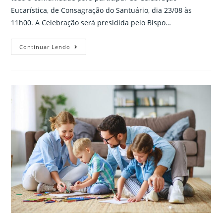
Eucarística, de Consagração do Santuário, dia 23/08 às
11h00. A Celebração será presidida pelo Bispo…
Santa
Continuar Lendo
Missa
de
Consagração
do
Santuário
Eucarístico,
com
transmissão
ao
vivo
23/08.
Participe!