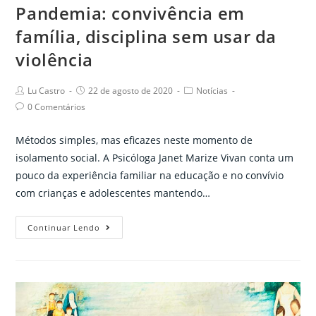
Pandemia: convivência em
família, disciplina sem usar da
violência
Post
Post
Post
Lu Castro
22 de agosto de 2020
Notícias
author:
published:
category:
Post
0 Comentários
comments:
Métodos simples, mas eficazes neste momento de
isolamento social. A Psicóloga Janet Marize Vivan conta um
pouco da experiência familiar na educação e no convívio
com crianças e adolescentes mantendo…
Pandemia:
Continuar Lendo
convivência
em
família,
disciplina
sem