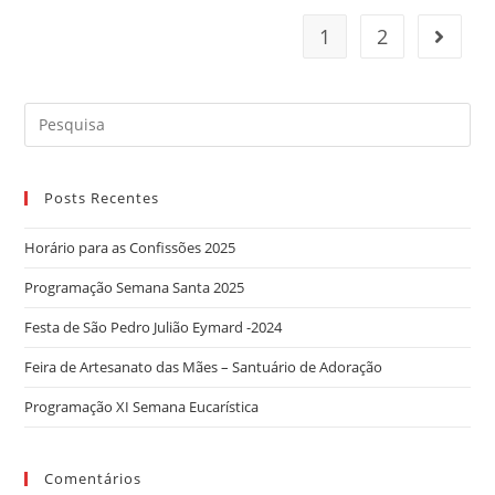
–
1
2
Go to t
Áudio
Pe.
Jackson
Search
Frota,
for:
sss
Posts Recentes
Horário para as Confissões 2025
Programação Semana Santa 2025
Festa de São Pedro Julião Eymard -2024
Feira de Artesanato das Mães – Santuário de Adoração
Programação XI Semana Eucarística
Comentários