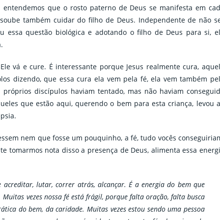
ós entendemos que o rosto paterno de Deus se manifesta em ca
soube também cuidar do filho de Deus. Independente de não s
 essa questão biológica e adotando o filho de Deus para si, e
.
le vá e cure. É interessante porque Jesus realmente cura, aque
olos dizendo, que essa cura ela vem pela fé, ela vem também pe
 próprios discípulos haviam tentado, mas não haviam consegui
daqueles que estão aqui, querendo o bem para esta criança, levou 
psia.
tivessem nem que fosse um pouquinho, a fé, tudo vocês conseguiria
nte tomarmos nota disso a presença de Deus, alimenta essa energ
e acreditar, lutar, correr atrás, alcançar. É a energia do bem que
Muitas vezes nossa fé está frágil, porque falta oração, falta busca
prática do bem, da caridade. Muitas vezes estou sendo uma pessoa