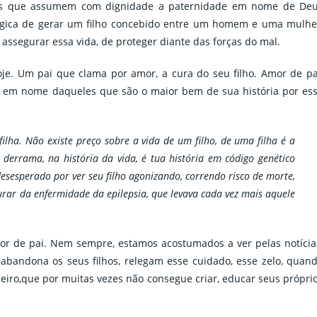
homens que assumem com dignidade a paternidade em nome de De
ógica de gerar um filho concebido entre um homem e uma mulhe
assegurar essa vida, de proteger diante das forças do mal.
je. Um pai que clama por amor, a cura do seu filho. Amor de pa
er em nome daqueles que são o maior bem de sua história por es
ilha. Não existe preço sobre a vida de um filho, de uma filha é a
derrama, na história da vida, é tua história em código genético
sesperado por ver seu filho agonizando, correndo risco de morte,
Curar da enfermidade da epilepsia, que levava cada vez mais aquele
or de pai. Nem sempre, estamos acostumados a ver pelas notícia
andona os seus filhos, relegam esse cuidado, esse zelo, quan
iro,que por muitas vezes não consegue criar, educar seus própri