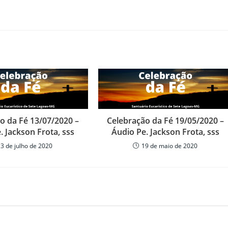
para
baixo
para
aumenta
ou
diminuir
o
volume.
o da Fé 13/07/2020 –
Celebração da Fé 19/05/2020 –
. Jackson Frota, sss
Áudio Pe. Jackson Frota, sss
13 de julho de 2020
19 de maio de 2020