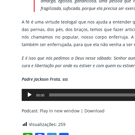
amarga, egoísta, gananciosa, uma pessoa que n
fragilizada, sufocada, porque ela precisa ser exer
A fé é uma virtude teologal que nos ajuda a entender q
das pernas, dos pés, dos braços, temos que fazer artic
nós chamamos no popular, nosso corpo enferruja. A 
também ser enferrujada, para que ela não venha a ser
E é isso que nós pedimos a Deus nesse sábado: Senhor aum
cura e libertação por onde eu estiver e com quem eu estive
Padre Jackson Frota, sss
Tocador
00:00
de
áudio
Podcast:
Play in new window
|
Download
Visualizações:
259