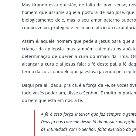
Mas tirando essa questão, de falta de bom senso, n
homem que assume aquela postura de São José, que 
biologicamente dele, mas o seu amor paterno superou
cuidou, zelou, protegeu e ensinou o ofício da carpintaria
Assim é, aquele homem que pede a Jesus para que a E
criança da epilepsia, mas também catequiza os apóst
determinação de querer a cura do irmão, da irmã. Os
alcançar a cura e aí Jesus fala: a fé deste pai, a fé 
termo da cura, daquele que já estava jazendo pela epile
Daqui pra ali, daqui pra cá, é a força da Fé, se vocês 
tudo vocês poderiam, disse o Senhor. É muito importa
do bem que está em nós, a fé.
A fé é essa força interior que faz sempre a gent
Deus já nos concede desde lá da nossa concepção. 
de intimidade com o Senhor, falta exercício da 