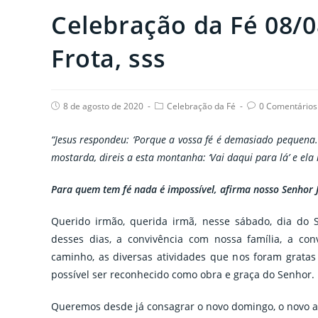
Celebração da Fé 08/0
Frota, sss
Post
Post
Post
8 de agosto de 2020
Celebração da Fé
0 Comentários
published:
category:
comments:
“Jesus respondeu: ‘Porque a vossa fé é demasiado pequena
mostarda, direis a esta montanha: ‘Vai daqui para lá’ e ela 
Para quem tem fé nada é impossível, afirma nosso Senhor J
Querido irmão, querida irmã, nesse sábado, dia do
desses dias, a convivência com nossa família, a c
caminho, as diversas atividades que nos foram gratas
possível ser reconhecido como obra e graça do Senhor.
Queremos desde já consagrar o novo domingo, o novo a