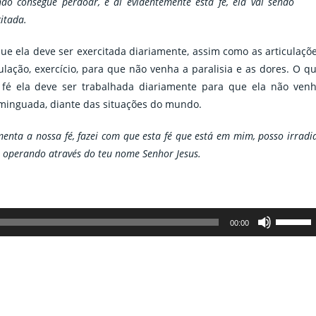
ão consegue perdoar, e aí evidentemente esta fé, ela vai sendo
citada.
ue ela deve ser exercitada diariamente, assim como as articulaçõ
ulação, exercício, para que não venha a paralisia e as dores. O q
fé ela deve ser trabalhada diariamente para que ela não ven
 minguada, diante das situações do mundo.
enta a nossa fé, fazei com que esta fé que está em mim, posso irradi
r operando através do teu nome Senhor Jesus.
Use
00:00
as
setas
para
cima
ou