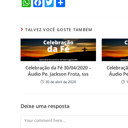
W
F
T
C
h
a
w
o
at
c
itt
m
s
e
er
p
TALVEZ VOCÊ GOSTE TAMBÉM
A
b
ar
p
o
til
p
o
h
k
ar
Celebração da Fé 30/04/2020 –
Celebraçã
Áudio Pe. Jackson Frota, sss
Áudio Pe
30 de abril de 2020
Deixe uma resposta
Comment