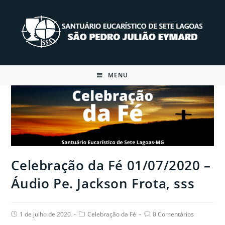
Skip
to
content
MENU
Celebração da Fé 01/07/2020 –
Áudio Pe. Jackson Frota, sss
Post
Post
Post
1 de julho de 2020
Celebração da Fé
0 Comentários
published:
category:
comments: