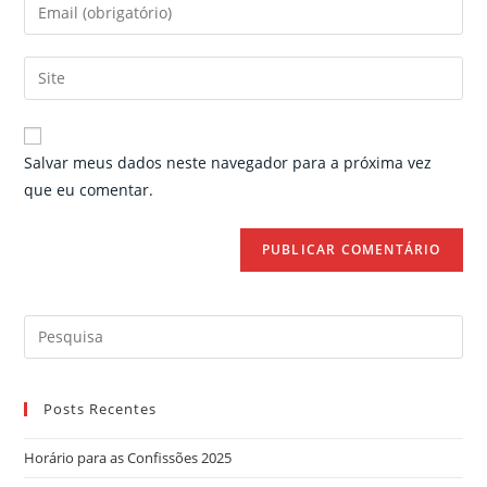
Enter
or
your
username
email
Enter
to
address
your
comment
to
website
comment
URL
Salvar meus dados neste navegador para a próxima vez
(optional)
que eu comentar.
Search
for:
Posts Recentes
Horário para as Confissões 2025