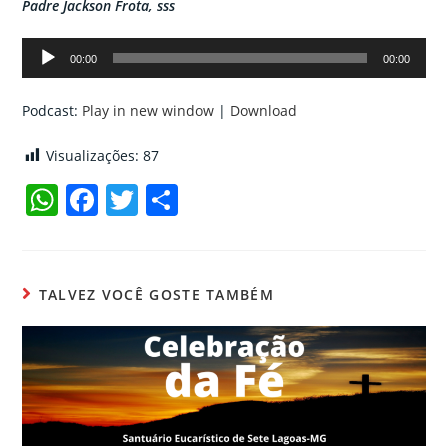
Padre Jackson Frota, sss
Tocador
00:00
00:00
de
áudio
Podcast:
Play in new window
|
Download
Visualizações:
87
W
F
T
C
h
a
w
o
at
c
itt
m
s
e
er
p
TALVEZ VOCÊ GOSTE TAMBÉM
A
b
ar
p
o
til
p
o
h
k
ar