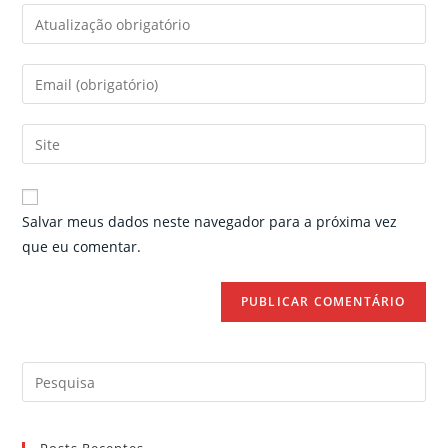
Enter
your
name
Enter
or
your
username
email
Enter
to
address
your
comment
to
website
comment
URL
Salvar meus dados neste navegador para a próxima vez
(optional)
que eu comentar.
Search
for: