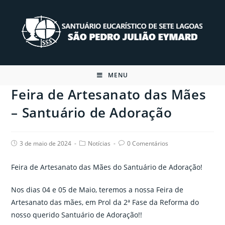
Skip
to
content
MENU
Feira de Artesanato das Mães
– Santuário de Adoração
Post
Post
Post
3 de maio de 2024
Notícias
0 Comentários
published:
category:
comments:
Feira de Artesanato das Mães do Santuário de Adoração!
Nos dias 04 e 05 de Maio, teremos a nossa Feira de
Artesanato das mães, em Prol da 2ª Fase da Reforma do
nosso querido Santuário de Adoração!!