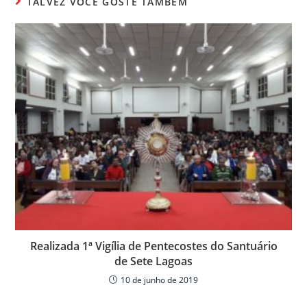
s
e
er
p
TALVEZ VOCÊ GOSTE TAMBÉM
A
b
ar
p
o
til
p
o
h
k
ar
Realizada 1ª Vigília de Pentecostes do Santuário
de Sete Lagoas
10 de junho de 2019