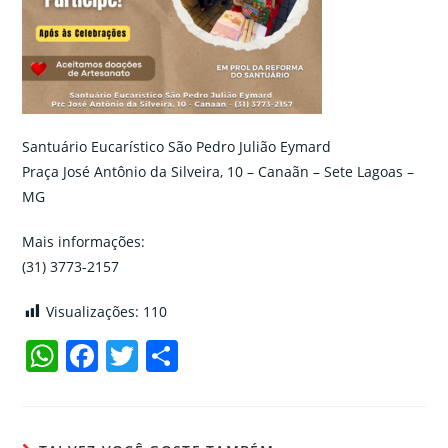
Santuário Eucarístico São Pedro Julião Eymard
Praça José Antônio da Silveira, 10 – Canaãn – Sete Lagoas –
MG
Mais informações:
(31) 3773-2157
Visualizações:
110
W
F
T
C
h
a
w
o
at
c
itt
m