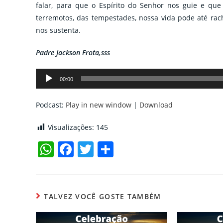
falar, para que o Espírito do Senhor nos guie e que 
terremotos, das tempestades, nossa vida pode até ra
nos sustenta.
Padre Jackson Frota,sss
Tocador
00:00
de
áudio
Podcast:
Play in new window
|
Download
Visualizações:
145
W
F
T
C
h
a
w
o
at
c
itt
m
s
e
er
p
TALVEZ VOCÊ GOSTE TAMBÉM
A
b
ar