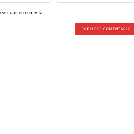
your
website
a vez que eu comentar.
URL
(optional)