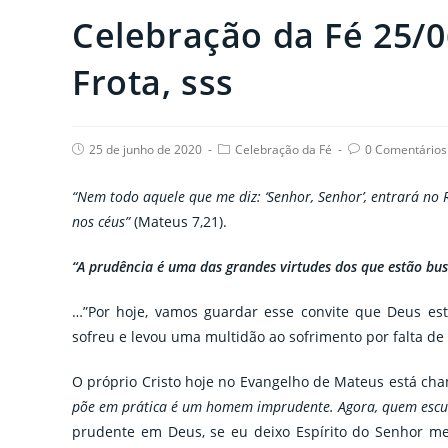
Celebração da Fé 25/0
Frota, sss
Post
Post
Post
25 de junho de 2020
Celebração da Fé
0 Comentários
published:
category:
comments:
“Nem todo aquele que me diz: ‘Senhor, Senhor’, entrará no
nos céus”
(Mateus 7,21).
“A prudência é uma das grandes virtudes dos que estão bu
…”Por hoje, vamos guardar esse convite que Deus est
sofreu e levou uma multidão ao sofrimento por falta de
O próprio Cristo hoje no Evangelho de Mateus está c
põe em prática é um homem imprudente. Agora, quem escuta
prudente em Deus, se eu deixo Espírito do Senhor me