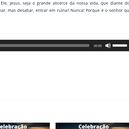
Ele, Jesus, seja o grande alicerce da nossa vida, que diante d
char, mas desabar, entrar em ruína? Nunca! Porque é o senhor q
Use
00:00
as
setas
para
cima
ou
para
baixo
para
aumenta
ou
diminuir