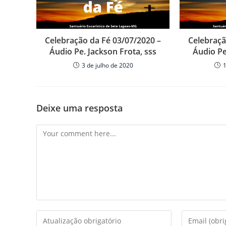
p
o
til
p
o
h
k
ar
Celebração da Fé 03/07/2020 –
Celebraçã
Áudio Pe. Jackson Frota, sss
Áudio Pe
3 de julho de 2020
Deixe uma resposta
Comment
Enter
Enter