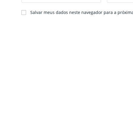
your
your
name
email
Salvar meus dados neste navegador para a próxim
or
address
username
to
to
comment
comment