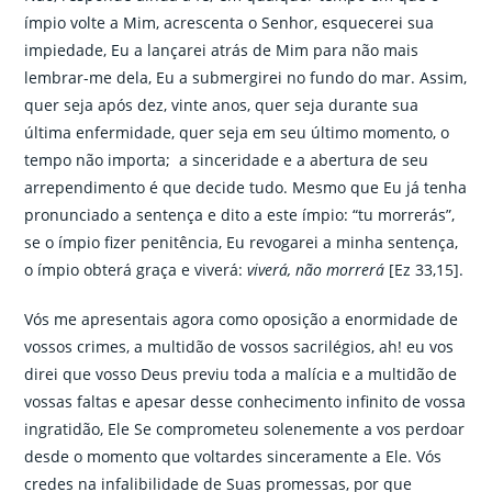
ímpio volte a Mim, acrescenta o Senhor, esquecerei sua
impiedade, Eu a lançarei atrás de Mim para não mais
lembrar-me dela, Eu a submergirei no fundo do mar. Assim,
quer seja após dez, vinte anos, quer seja durante sua
última enfermidade, quer seja em seu último momento, o
tempo não importa; a sinceridade e a abertura de seu
arrependimento é que decide tudo. Mesmo que Eu já tenha
pronunciado a sentença e dito a este ímpio: “tu morrerás”,
se o ímpio fizer penitência, Eu revogarei a minha sentença,
o ímpio obterá graça e viverá:
viverá, não morrerá
[Ez 33,15].
Vós me apresentais agora como oposição a enormidade de
vossos crimes, a multidão de vossos sacrilégios, ah! eu vos
direi que vosso Deus previu toda a malícia e a multidão de
vossas faltas e apesar desse conhecimento infinito de vossa
ingratidão, Ele Se comprometeu solenemente a vos perdoar
desde o momento que voltardes sinceramente a Ele. Vós
credes na infalibilidade de Suas promessas, por que