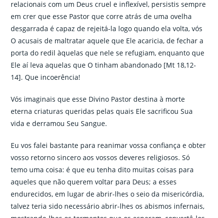
relacionais com um Deus cruel e inflexível, persistis sempre
em crer que esse Pastor que corre atrás de uma ovelha
desgarrada é capaz de rejeitá-la logo quando ela volta, vós
O acusais de maltratar aquele que Ele acaricia, de fechar a
porta do redil àquelas que nele se refugiam, enquanto que
Ele aí leva aquelas que O tinham abandonado [Mt 18,12-
14]. Que incoerência!
Vós imaginais que esse Divino Pastor destina à morte
eterna criaturas queridas pelas quais Ele sacrificou Sua
vida e derramou Seu Sangue.
Eu vos falei bastante para reanimar vossa confiança e obter
vosso retorno sincero aos vossos deveres religiosos. Só
temo uma coisa: é que eu tenha dito muitas coisas para
aqueles que não querem voltar para Deus; a esses
endurecidos, em lugar de abrir-lhes o seio da misericórdia,
talvez teria sido necessário abrir-lhes os abismos infernais,