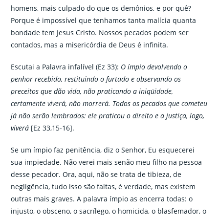
homens, mais culpado do que os demônios, e por quê?
Porque é impossível que tenhamos tanta malícia quanta
bondade tem Jesus Cristo. Nossos pecados podem ser
contados, mas a misericórdia de Deus é infinita.
Escutai a Palavra infalível (Ez 33):
O ímpio devolvendo o
penhor recebido, restituindo o furtado e observando os
preceitos que dão vida, não praticando a iniqüidade,
certamente viverá, não morrerá. Todos os pecados que cometeu
já não serão lembrados: ele praticou o direito e a justiça, logo,
viverá
[Ez 33,15-16].
Se um ímpio faz penitência, diz o Senhor, Eu esquecerei
sua impiedade. Não verei mais senão meu filho na pessoa
desse pecador. Ora, aqui, não se trata de tibieza, de
negligência, tudo isso são faltas, é verdade, mas existem
outras mais graves. A palavra ímpio as encerra todas: o
injusto, o obsceno, o sacrílego, o homicida, o blasfemador, o