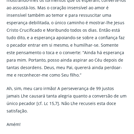
mostrando-lhes os tormentos que os esperam, convertê-los
ao assustá-los. Mas o coração insensível ao amor é
insensível também ao temor e para ressuscitar uma
esperança debilitada, o único caminho é mostrar-lhe Jesus
Cristo Crucificado e Moribundo todos os dias. Então está
tudo dito, e a esperança apoiando-se sobre a confiança faz
o pecador entrar em si mesmo, e humilhar-se. Somente
este pensamento o toca e o converte: “Ainda há esperança
para mim. Portanto, posso ainda aspirar ao Céu depois de
tantas desordens. Deus, meu Pai, quererá ainda perdoar-
me e reconhecer-me como Seu filho.”
Ah, sim, meu caro irmão! A perseverança de 99 justos
jamais Lhe causará tanta alegria quanto a conversão de um
único pecador [cf. Lc 15,7]. Não Lhe recuseis esta doce
satisfação.
Amém!