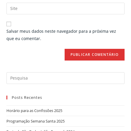
username
email
Enter
to
address
your
comment
to
website
comment
URL
Salvar meus dados neste navegador para a próxima vez
(optional)
que eu comentar.
Search
for:
Posts Recentes
Horário para as Confissões 2025
Programação Semana Santa 2025