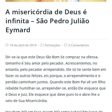
A misericórdia de Deus é
infinita – São Pedro Julião
Eymard
Post
Post
Post
16 de abril de 2019
Formações
2 Comentários
published:
category:
comments:
Dir-se-ia que este Deus tão Bom Se compraz na ofensa,
tamanho é Seu amor pelo pecador. Acrescentemos, no
entanto, pelo pecador arrependido. Ele só Se sente bem em
fazer os outros felizes, eis porque, o arrependimento e o
perdão caminham juntos. Quando este Bom Pai vê um filho
rebelde humilhar-se, arrepender-se, então Ele esquece que
é Deus e Juiz, Ele esquece que deve puni-lo e abre-lhe o
seio de Sua Misericórdia.
Insultam-NO em face, traem-NO como Judas? Em lugar de