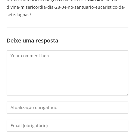
divina-misericordia-dia-28-04-no-santuario-eucaristico-de-
sete-lagoas/
Deixe uma resposta
Comment
Enter
your
name
Enter
or
your