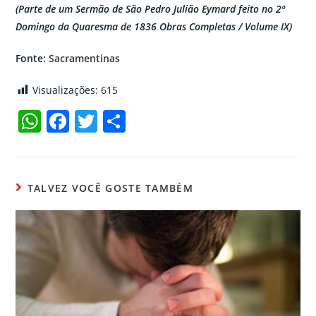
(Parte de um Sermão de São Pedro Julião Eymard
feito no 2º
Domingo da Quaresma de 1836
Obras Completas / Volume IX)
Fonte:
Sacramentinas
Visualizações:
615
W
F
T
C
h
a
w
o
at
c
itt
m
s
e
er
p
TALVEZ VOCÊ GOSTE TAMBÉM
A
b
ar
p
o
til
p
o
h
k
ar