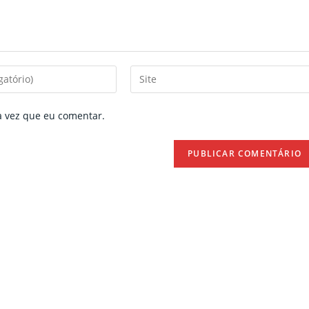
Enter
your
website
a vez que eu comentar.
URL
(optional)