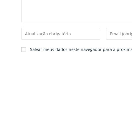
k
ar
Enter
Enter
your
your
name
email
Salvar meus dados neste navegador para a próxim
or
address
username
to
to
comment
comment