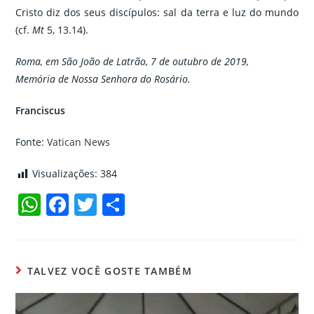
Cristo diz dos seus discípulos: sal da terra e luz do mundo
(cf.
Mt
5, 13.14).
Roma, em São João de Latrão, 7 de outubro de 2019,
Memória de Nossa Senhora do Rosário.
Franciscus
Fonte:
Vatican News
Visualizações:
384
W
F
T
C
h
a
w
o
at
c
itt
m
s
e
er
p
TALVEZ VOCÊ GOSTE TAMBÉM
A
b
ar