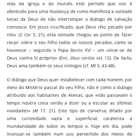
vida da Igreja e do mundo, este período que nos é
oferecido para uma mudança de rumo manifesta a vontade
tenaz de Deus de não interromper o diálogo de salvação
connosco. Em Jesus crucificado, que Deus «fez pecado por
nós» (
2 Cor
5, 21), esta vontade chegou ao ponto de fazer
recair sobre o seu Filho todos os nossos pecados, como se
houvesse – segundo o Papa
Bento XVI
– um «virar-se de
Deus contra Si próprio» (Enc.
Deus caritas est
, 12). De facto,
Deus ama também os seus inimigos (cf.
Mt
5, 43-48).
O diálogo que Deus quer estabelecer com cada homem, por
meio do Mistério pascal do seu Filho, não é como o diálogo
atribuído aos habitantes de Atenas, que «não passavam o
tempo noutra coisa senão a dizer ou a escutar as últimas
novidades» (
At
17, 21). Este tipo de conversa, ditado por
uma curiosidade vazia e superficial, carateriza a
mundanidade de todos os tempos e, hoje em dia, pode
insinuar-se também num uso pervertido dos meios de