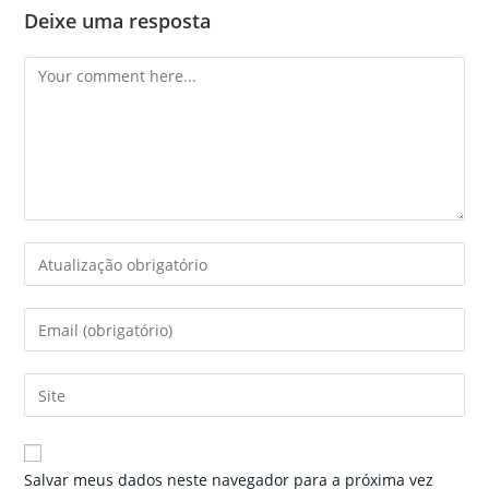
Deixe uma resposta
Comment
Enter
your
name
Enter
or
your
username
email
Enter
to
address
your
comment
to
website
comment
URL
Salvar meus dados neste navegador para a próxima vez