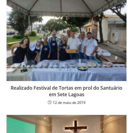
p
o
til
p
o
h
k
ar
Realizado Festival de Tortas em prol do Santuário
em Sete Lagoas
12 de maio de 2019