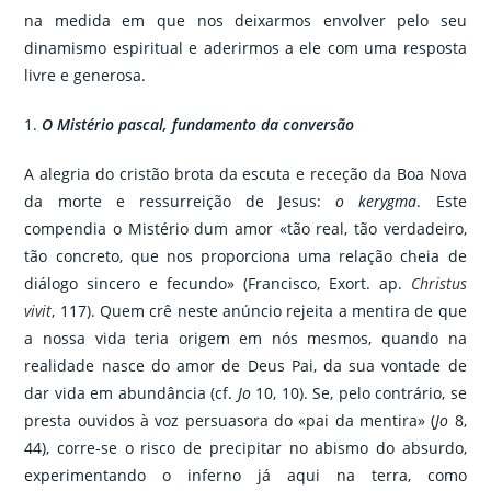
na medida em que nos deixarmos envolver pelo seu
dinamismo espiritual e aderirmos a ele com uma resposta
livre e generosa.
1.
O Mistério pascal, fundamento da conversão
A alegria do cristão brota da escuta e receção da Boa Nova
da morte e ressurreição de Jesus:
o kerygma
. Este
compendia o Mistério dum amor «tão real, tão verdadeiro,
tão concreto, que nos proporciona uma relação cheia de
diálogo sincero e fecundo» (Francisco, Exort. ap.
Christus
vivit
, 117). Quem crê neste anúncio rejeita a mentira de que
a nossa vida teria origem em nós mesmos, quando na
realidade nasce do amor de Deus Pai, da sua vontade de
dar vida em abundância (cf.
Jo
10, 10). Se, pelo contrário, se
presta ouvidos à voz persuasora do «pai da mentira» (
Jo
8,
44), corre-se o risco de precipitar no abismo do absurdo,
experimentando o inferno já aqui na terra, como