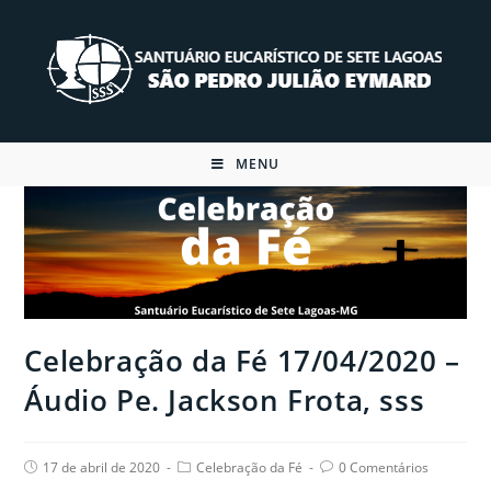
Skip
to
content
MENU
Celebração da Fé 17/04/2020 –
Áudio Pe. Jackson Frota, sss
Post
Post
Post
17 de abril de 2020
Celebração da Fé
0 Comentários
published:
category:
comments: