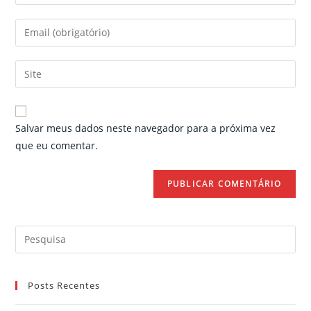
your
name
Enter
or
your
username
email
Enter
to
address
your
comment
to
website
comment
URL
Salvar meus dados neste navegador para a próxima vez
(optional)
que eu comentar.
Search
for:
Posts Recentes