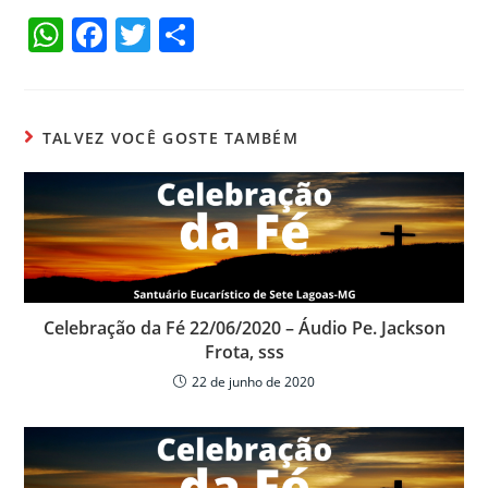
W
F
T
C
h
a
w
o
at
c
itt
m
s
e
er
p
TALVEZ VOCÊ GOSTE TAMBÉM
A
b
ar
p
o
til
p
o
h
k
ar
Celebração da Fé 22/06/2020 – Áudio Pe. Jackson
Frota, sss
22 de junho de 2020