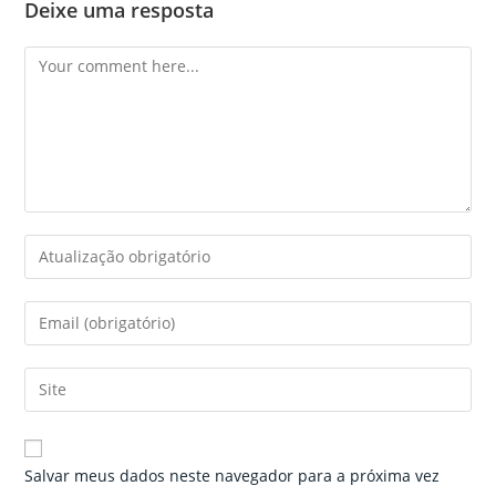
Deixe uma resposta
Comment
Enter
your
name
Enter
or
your
username
email
Enter
to
address
your
comment
to
website
comment
URL
Salvar meus dados neste navegador para a próxima vez
(optional)