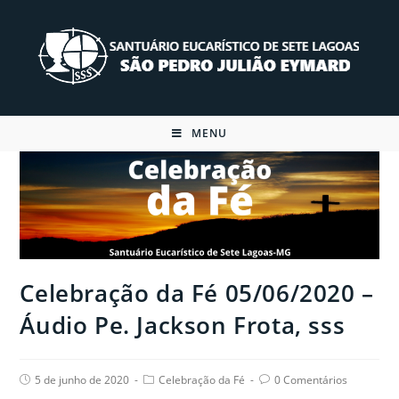
Skip
to
content
MENU
Celebração da Fé 05/06/2020 –
Áudio Pe. Jackson Frota, sss
Post
Post
Post
5 de junho de 2020
Celebração da Fé
0 Comentários
published:
category:
comments: