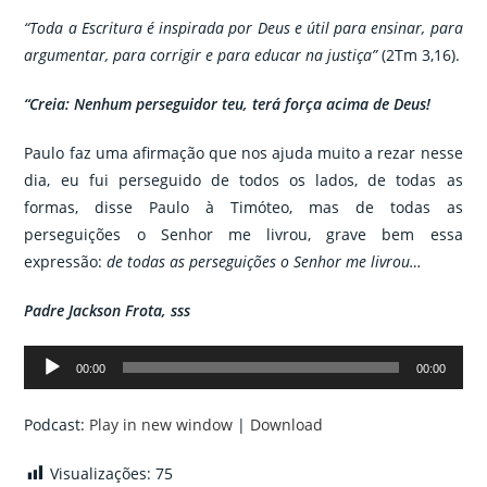
“Toda a Escritura é inspirada por Deus e útil para ensinar, para
argumentar, para corrigir e para educar na justiça”
(2Tm 3,16).
“Creia: Nenhum perseguidor teu, terá força acima de Deus!
Paulo faz uma afirmação que nos ajuda muito a rezar nesse
dia, eu fui perseguido de todos os lados, de todas as
formas, disse Paulo à Timóteo, mas de todas as
perseguições o Senhor me livrou, grave bem essa
expressão:
de todas as perseguições o Senhor me livrou…
Padre Jackson Frota, sss
Tocador
00:00
00:00
de
áudio
Podcast:
Play in new window
|
Download
Visualizações:
75