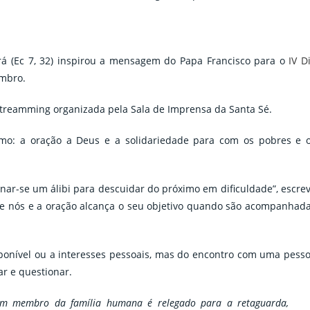
rá (Ec 7, 32) inspirou a mensagem do Papa Francisco para o
IV D
embro.
 streamming organizada pela Sala de Imprensa da Santa Sé.
mo: a oração a Deus e a solidariedade para com os pobres e 
nar-se um álibi para descuidar do próximo em dificuldade”, escre
bre nós e a oração alcança o seu objetivo quando são acompanhad
ponível ou a interesses pessoais, mas do encontro com uma pess
r e questionar.
 um membro da família humana é relegado para a retaguarda,