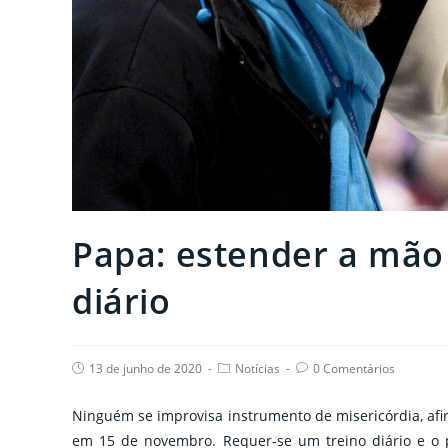
Papa: estender a mão
diário
Post
Post
Post
13 de junho de 2020
Notícias
0 Comentários
published:
category:
comments:
Ninguém se improvisa instrumento de misericórdia, af
em 15 de novembro. Requer-se um treino diário e o 