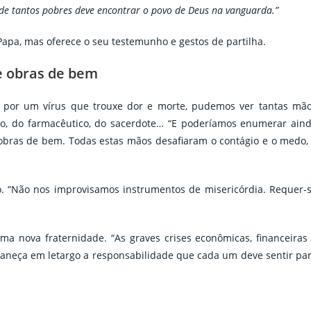
de tantos pobres deve encontrar o povo de Deus na vanguarda.”
 Papa, mas oferece o seu testemunho e gestos de partilha.
e obras de bem
 por um vírus que trouxe dor e morte, pudemos ver tantas mã
o, do farmacêutico, do sacerdote… “E poderíamos enumerar ain
obras de bem. Todas estas mãos desafiaram o contágio e o medo,
o. “Não nos improvisamos instrumentos de misericórdia. Requer-
a nova fraternidade. “As graves crises econômicas, financeiras
aneça em letargo a responsabilidade que cada um deve sentir pa