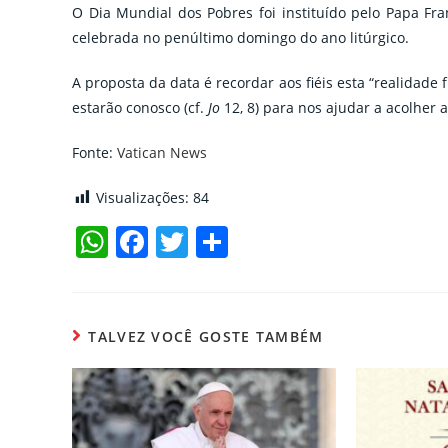
O Dia Mundial dos Pobres foi instituído pelo Papa Fra
celebrada no penúltimo domingo do ano litúrgico.
A proposta da data é recordar aos fiéis esta “realidade
estarão conosco (cf.
Jo
12, 8) para nos ajudar a acolher a
Fonte:
Vatican News
Visualizações:
84
W
F
T
C
h
a
w
o
at
c
itt
m
s
e
er
p
TALVEZ VOCÊ GOSTE TAMBÉM
A
b
ar
p
o
til
p
o
h