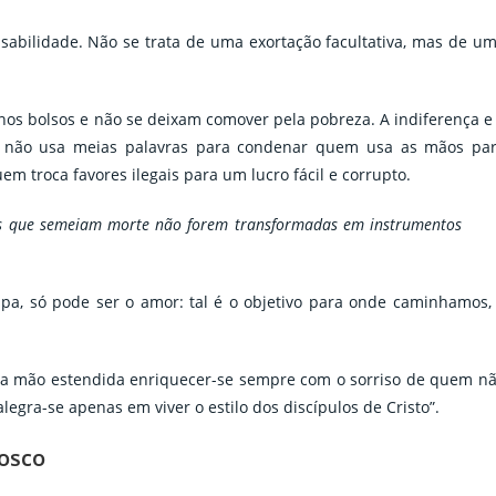
sabilidade. Não se trata de uma exortação facultativa, mas de u
os bolsos e não se deixam comover pela pobreza. A indiferença e
ice não usa meias palavras para condenar quem usa as mãos pa
m troca favores ilegais para um lucro fácil e corrupto.
os que semeiam morte não forem transformadas em instrumentos
pa, só pode ser o amor: tal é o objetivo para onde caminhamos,
ão a mão estendida enriquecer-se sempre com o sorriso de quem n
egra-se apenas em viver o estilo dos discípulos de Cristo”.
osco