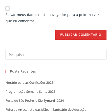
comment
to
website
comment
URL
Salvar meus dados neste navegador para a próxima vez
(optional)
que eu comentar.
Search
for:
Posts Recentes
Horário para as Confissões 2025
Programação Semana Santa 2025
Festa de São Pedro Julião Eymard -2024
Feira de Artesanato das Mães – Santuário de Adoração