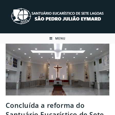
Skip
to
content
MENU
Concluída a reforma do
Santuário Eucarístico de Sete