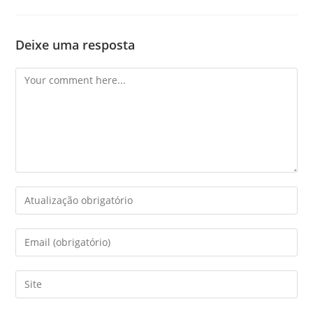
Deixe uma resposta
Comment
Enter
your
name
Enter
or
your
username
email
Enter
to
address
your
comment
to