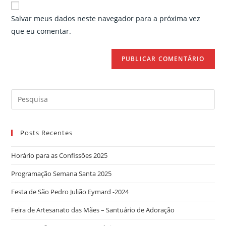
website
comment
URL
Salvar meus dados neste navegador para a próxima vez
(optional)
que eu comentar.
Search
for:
Posts Recentes
Horário para as Confissões 2025
Programação Semana Santa 2025
Festa de São Pedro Julião Eymard -2024
Feira de Artesanato das Mães – Santuário de Adoração