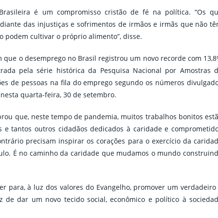
rasileira é um compromisso cristão de fé na política. “Os q
diante das injustiças e sofrimentos de irmãos e irmãs que não t
 podem cultivar o próprio alimento”, disse.
ue o desemprego no Brasil registrou um novo recorde com 13,
rada pela série histórica da Pesquisa Nacional por Amostras 
lhões de pessoas na fila do emprego segundo os números divulgad
) nesta quarta-feira, 30 de setembro.
rou que, neste tempo de pandemia, muitos trabalhos bonitos est
cos e tantos outros cidadãos dedicados à caridade e comprometid
ontrário precisam inspirar os corações para o exercício da carida
aulo. É no caminho da caridade que mudamos o mundo construin
 para, à luz dos valores do Evangelho, promover um verdadeiro
az de dar um novo tecido social, econômico e político à socieda