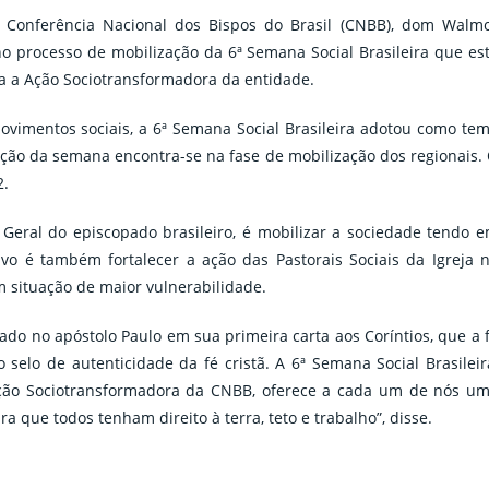
 Conferência Nacional dos Bispos do Brasil (CNBB), dom Walm
no processo de mobilização da 6ª Semana Social Brasileira que es
a a Ação Sociotransformadora da entidade.
vimentos sociais, a 6ª Semana Social Brasileira adotou como te
ação da semana encontra-se na fase de mobilização dos regionais.
2.
Geral do episcopado brasileiro, é mobilizar a sociedade tendo 
ivo é também fortalecer a ação das Pastorais Sociais da Igreja 
 situação de maior vulnerabilidade.
o no apóstolo Paulo em sua primeira carta aos Coríntios, que a 
selo de autenticidade da fé cristã. A 6ª Semana Social Brasileir
Ação Sociotransformadora da CNBB, oferece a cada um de nós u
 que todos tenham direito à terra, teto e trabalho”, disse.