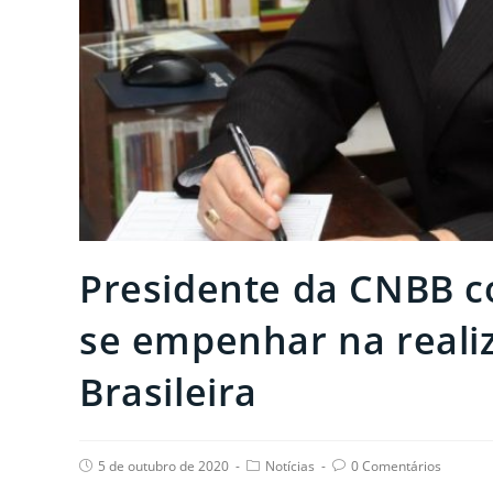
Presidente da CNBB co
se empenhar na reali
Brasileira
Post
Post
Post
5 de outubro de 2020
Notícias
0 Comentários
published:
category:
comments: