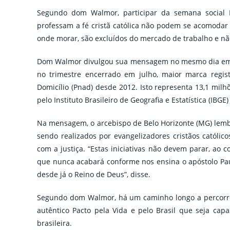
Segundo dom Walmor, participar da semana social B
professam a fé cristã católica não podem se acomodar 
onde morar, são excluídos do mercado de trabalho e não
Dom Walmor divulgou sua mensagem no mesmo dia em q
no trimestre encerrado em julho, maior marca regist
Domicílio (Pnad) desde 2012. Isto representa 13,1 mi
pelo Instituto Brasileiro de Geografia e Estatística (IBGE
Na mensagem, o arcebispo de Belo Horizonte (MG) lemb
sendo realizados por evangelizadores cristãos católi
com a justiça. “Estas iniciativas não devem parar, ao c
que nunca acabará conforme nos ensina o apóstolo P
desde já o Reino de Deus”, disse.
Segundo dom Walmor, há um caminho longo a percorrer
autêntico Pacto pela Vida e pelo Brasil que seja cap
brasileira.