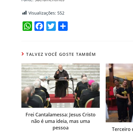
Visualizações:
552
W
F
T
C
h
a
w
o
at
c
itt
m
s
e
er
p
TALVEZ VOCÊ GOSTE TAMBÉM
A
b
ar
p
o
til
p
o
h
k
ar
Frei Cantalamessa: Jesus Cristo
não é uma ideia, mas uma
pessoa
Terceiro 