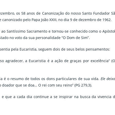
dezembro, os 58 anos de Canonização do nosso Santo Fundador S
 e canonizado pelo Papa João XXIII, no dia 9 de dezembro de 1962.
r ao Santíssimo Sacramento e tornou-se conhecido como o Apósto
estado no voto da sua personalidade “O Dom de Sim”.
entia pela Eucaristia, seguem dois de seus belos pensamentos:
o agradecer, a Eucaristia é a ação de graças por excelência” (
Ela é o resumo de todos os dons particulares de sua vida.
Ele deix
 doador que se doa… O rei com seu reino” (PG 279,3).
 e que a cada dia continue a se inspirar na busca da vivencia 