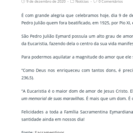
Post
Post
Post
9 de dezembro de 2020
Notícias
0 Comentários
published:
category:
comments:
É com grande alegria que celebramos hoje, dia 9 de 
Pedro Julião quem fora beatificado, em 1925, por Pio XI,
São Pedro Julião Eymard possuía um alto grau de amo
da Eucaristia, fazendo dela o centro da sua vida manif
Para podermos aquilatar a magnitude do amor que ele s
“Como Deus nos enriqueceu com tantos dons, é precis
236,5).
“A Eucaristia é o maior dom de amor de Jesus Cristo. 
um memorial de suas maravilhas.
É mais que um dom. É o
Felicidades a toda a Família Sacramentina Eymardiana
santidade ainda em nossos dia!
Fonte:
Sacramentinos