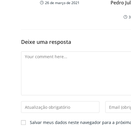
Pedro Ju
26 de março de 2021
3
Deixe uma resposta
Comment
Enter
Enter
your
your
name
email
Salvar meus dados neste navegador para a próxim
or
address