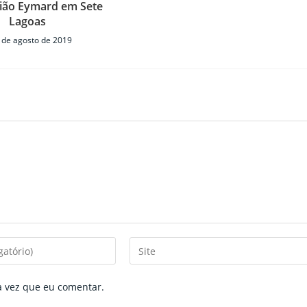
lião Eymard em Sete
Lagoas
 de agosto de 2019
Enter
your
website
a vez que eu comentar.
URL