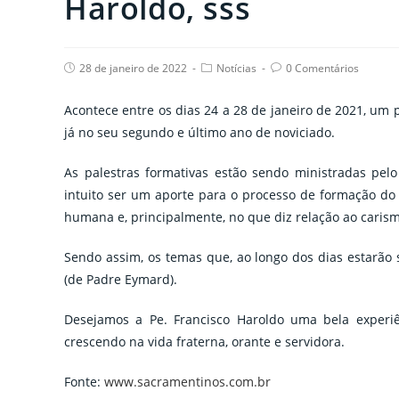
Haroldo, sss
Post
Post
Post
28 de janeiro de 2022
Notícias
0 Comentários
published:
category:
comments:
Acontece entre os dias 24 a 28 de janeiro de 2021, um
já no seu segundo e último ano de noviciado.
As palestras formativas estão sendo ministradas pelo
intuito ser um aporte para o processo de formação do no
humana e, principalmente, no que diz relação ao caris
Sendo assim, os temas que, ao longo dos dias estarão 
(de Padre Eymard).
Desejamos a Pe. Francisco Haroldo uma bela experi
crescendo na vida fraterna, orante e servidora.
Fonte:
www.sacramentinos.com.br