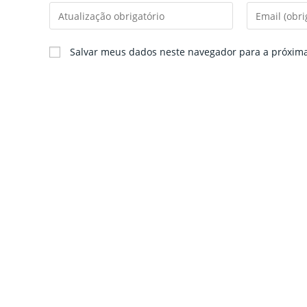
Enter
Enter
your
your
name
email
Salvar meus dados neste navegador para a próxim
or
address
username
to
to
comment
comment