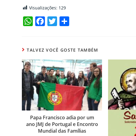
Visualizações:
129
W
F
T
C
h
a
w
o
at
c
itt
m
s
e
er
p
TALVEZ VOCÊ GOSTE TAMBÉM
A
b
ar
p
o
til
p
o
h
k
ar
Papa Francisco adia por um
ano JMJ de Portugal e Encontro
Mundial das Famílias