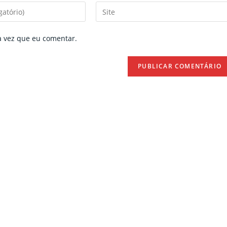
Enter
your
website
a vez que eu comentar.
URL
(optional)