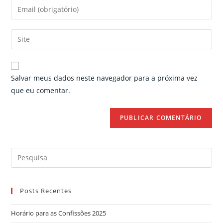
name
Enter
or
your
username
email
Enter
to
address
your
comment
to
website
comment
URL
Salvar meus dados neste navegador para a próxima vez
(optional)
que eu comentar.
Search
for:
Posts Recentes
Horário para as Confissões 2025