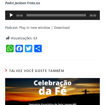
Padre Jackson Frota,sss
Tocador
00:00
00:00
de
áudio
Podcast:
Play in new window
|
Download
Visualizações:
63
W
F
T
C
h
a
w
o
at
c
itt
m
s
e
er
p
TALVEZ VOCÊ GOSTE TAMBÉM
A
b
ar
p
o
til
p
o
h
k
ar