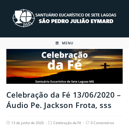
Skip
to
content
MENU
Celebração da Fé 13/06/2020 –
Áudio Pe. Jackson Frota, sss
Post
Post
Post
13 de junho de 2020
Celebração da Fé
0 Comentários
published:
category:
comments: