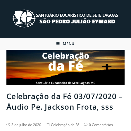
Skip
to
content
MENU
Celebração da Fé 03/07/2020 –
Áudio Pe. Jackson Frota, sss
Post
Post
Post
3 de julho de 2020
Celebração da Fé
0 Comentários
published:
category:
comments: