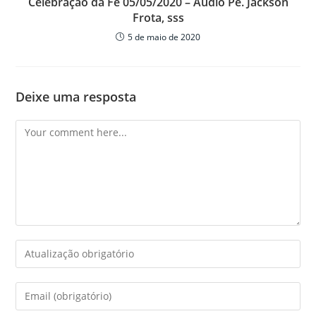
Celebração da Fé 05/05/2020 – Áudio Pe. Jackson
Frota, sss
5 de maio de 2020
Deixe uma resposta
Comment
Enter
your
name
Enter
or
your