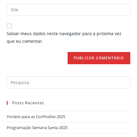
username
email
Enter
to
address
your
comment
to
website
comment
URL
Salvar meus dados neste navegador para a próxima vez
(optional)
que eu comentar.
Search
for:
Posts Recentes
Horário para as Confissões 2025
Programação Semana Santa 2025