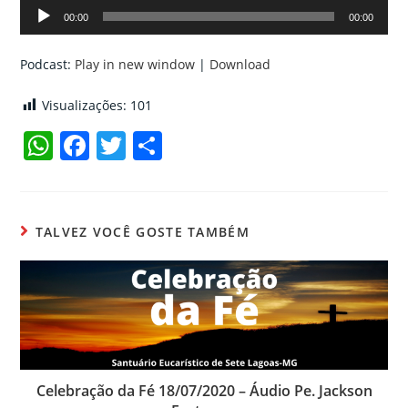
Tocador
00:00
00:00
de
áudio
Podcast:
Play in new window
|
Download
Visualizações:
101
W
F
T
C
h
a
w
o
at
c
itt
m
s
e
er
p
TALVEZ VOCÊ GOSTE TAMBÉM
A
b
ar
p
o
til
p
o
h
k
ar
Celebração da Fé 18/07/2020 – Áudio Pe. Jackson