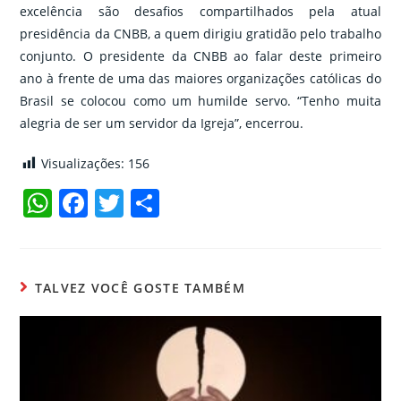
excelência são desafios compartilhados pela atual
presidência da CNBB, a quem dirigiu gratidão pelo trabalho
conjunto. O presidente da CNBB ao falar deste primeiro
ano à frente de uma das maiores organizações católicas do
Brasil se colocou como um humilde servo. “Tenho muita
alegria de ser um servidor da Igreja”, encerrou.
Visualizações:
156
W
F
T
C
h
a
w
o
at
c
itt
m
s
e
er
p
TALVEZ VOCÊ GOSTE TAMBÉM
A
b
ar
p
o
til
p
o
h