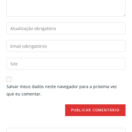
Enter
your
name
Enter
or
your
username
email
Enter
to
address
your
comment
to
website
comment
URL
Salvar meus dados neste navegador para a próxima vez
(optional)
que eu comentar.
Search