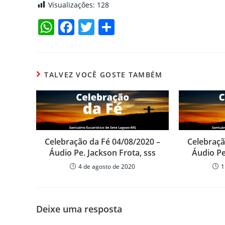
Visualizações:
128
W
F
T
C
h
a
w
o
at
c
itt
m
s
e
er
p
TALVEZ VOCÊ GOSTE TAMBÉM
A
b
ar
p
o
til
p
o
h
k
ar
Celebração da Fé 04/08/2020 –
Celebraçã
Áudio Pe. Jackson Frota, sss
Áudio Pe
4 de agosto de 2020
1
Deixe uma resposta