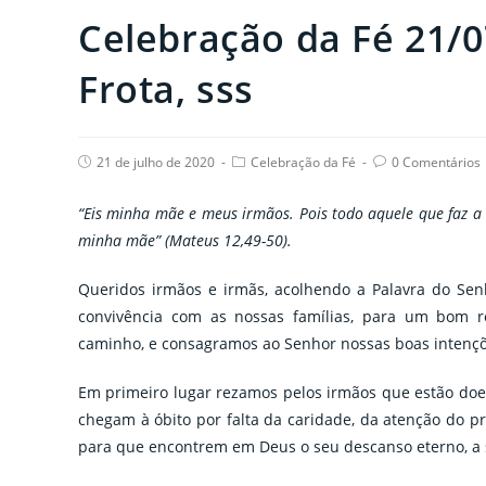
Celebração da Fé 21/0
Frota, sss
Post
Post
Post
21 de julho de 2020
Celebração da Fé
0 Comentários
published:
category:
comments:
“Eis minha mãe e meus irmãos. Pois todo aquele que faz a
minha mãe” (Mateus 12,49-50).
Queridos irmãos e irmãs, acolhendo a Palavra do Sen
convivência com as nossas famílias, para um bom 
caminho, e consagramos ao Senhor nossas boas intençõ
Em primeiro lugar rezamos pelos irmãos que estão doe
chegam à óbito por falta da caridade, da atenção do p
para que encontrem em Deus o seu descanso eterno, a su