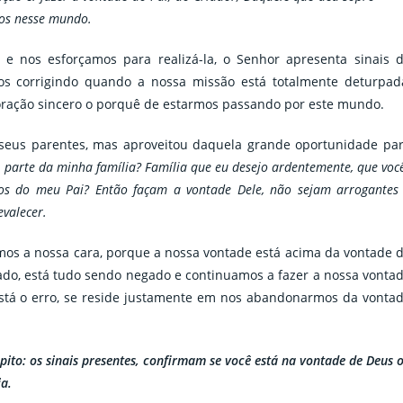
mos nesse mundo.
 nos esforçamos para realizá-la, o Senhor apresenta sinais 
os corrigindo quando a nossa missão está totalmente deturpad
oração sincero o porquê de estarmos passando por este mundo.
eus parentes, mas aproveitou daquela grande oportunidade pa
r parte da minha família? Família que eu desejo ardentemente, que voc
hos do meu Pai? Então façam a vontade Dele, não sejam arrogantes
valecer.
os a nossa cara, porque a nossa vontade está acima da vontade 
ado, está tudo sendo negado e continuamos a fazer a nossa vonta
tá o erro, se reside justamente em nos abandonarmos da vonta
pito: os sinais presentes, confirmam se você está na vontade de Deus 
ia.