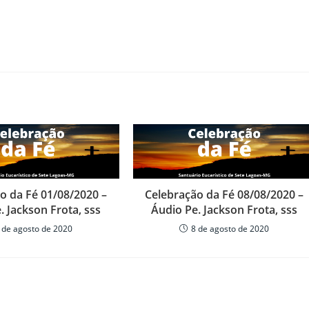
cima
ou
para
baixo
para
aumenta
ou
diminuir
o
volume.
o da Fé 01/08/2020 –
Celebração da Fé 08/08/2020 –
. Jackson Frota, sss
Áudio Pe. Jackson Frota, sss
 de agosto de 2020
8 de agosto de 2020