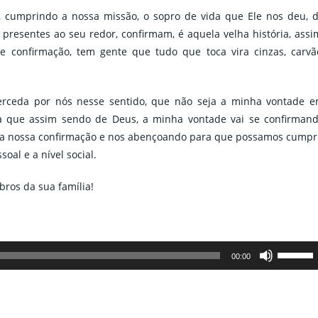
 cumprindo a nossa missão, o sopro de vida que Ele nos deu, 
 presentes ao seu redor, confirmam, é aquela velha história, assi
e confirmação, tem gente que tudo que toca vira cinzas, carvã
erceda por nós nesse sentido, que não seja a minha vontade 
a que assim sendo de Deus, a minha vontade vai se confirman
a nossa confirmação e nos abençoando para que possamos cumpr
oal e a nível social.
os da sua família!
Use
00:00
as
setas
para