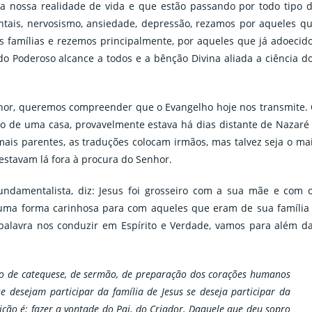
nossa realidade de vida e que estão passando por todo tipo 
ntais, nervosismo, ansiedade, depressão, rezamos por aqueles q
s famílias e rezemos principalmente, por aqueles que já adoecid
o Poderoso alcance a todos e a bênção Divina aliada a ciência d
nhor, queremos compreender que o Evangelho hoje nos transmite.
ro de uma casa, provavelmente estava há dias distante de Nazaré
is parentes, as traduções colocam irmãos, mas talvez seja o ma
estavam lá fora à procura do Senhor.
ndamentalista, diz: Jesus foi grosseiro com a sua mãe e com 
u uma forma carinhosa para com aqueles que eram de sua família
alavra nos conduzir em Espírito e Verdade, vamos para além d
o de catequese, de sermão, de preparação dos corações humanos
e desejam participar da família de Jesus se deseja participar da
ição é: fazer a vontade do Pai, do Criador, Daquele que deu sopro