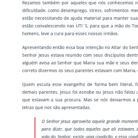
Rezamos também por aqueles que nós conhecemos na 
dificuldade, como desemprego, stress, sofrimentos me
estão necessitando de ajuda material para manter sua
estão convalescendo nas UTI`S, para que a mão do Tod
homens, leve a cura para esses nossos irmãos.
Apresentando então essa boa intenção no Altar do Se
Senhor Jesus estava reunido com seus discípulos dent
alguém avisa ao Senhor que Maria sua mãe e seus dema
correto dizermos os seus parentes estavam com Maria, 
Quem escuta esse evangelho de forma bem literal, fu
demais parentes, Jesus foi esnobe ou Jesus não falo
que estavam a sua procura. Mas se nós deixarmos a p
letras que nos são apresentadas.
O Senhor Jesus aproveita aquele grande moment
para dizer, que todos aqueles que ali estavam, s
vida do Senhor, existe uma condição, e essa cond