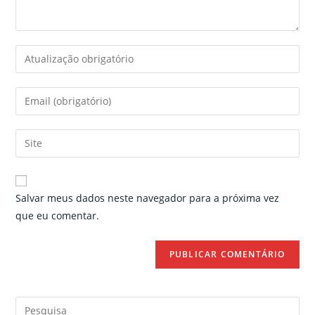
Enter
your
name
Enter
or
your
username
email
Enter
to
address
your
comment
to
website
comment
URL
Salvar meus dados neste navegador para a próxima vez
(optional)
que eu comentar.
Search