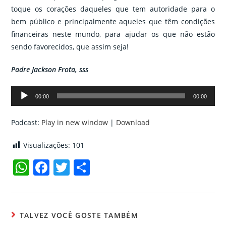
toque os corações daqueles que tem autoridade para o
bem público e principalmente aqueles que têm condições
financeiras neste mundo, para ajudar os que não estão
sendo favorecidos, que assim seja!
Padre Jackson Frota, sss
Tocador
00:00
00:00
de
áudio
Podcast:
Play in new window
|
Download
Visualizações:
101
W
F
T
C
h
a
w
o
at
c
itt
m
s
e
er
p
TALVEZ VOCÊ GOSTE TAMBÉM