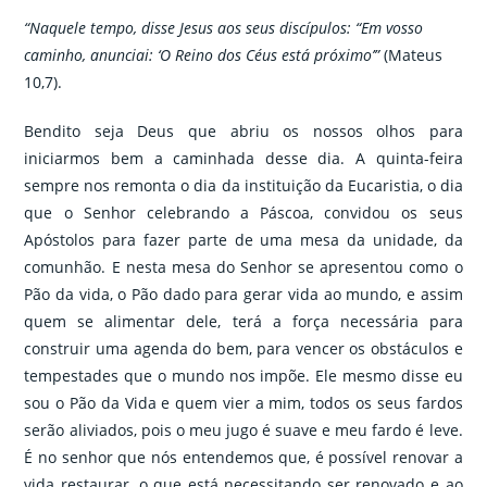
“Naquele tempo, disse Jesus aos seus discípulos: “Em vosso
caminho, anunciai: ‘O Reino dos Céus está próximo’”
(Mateus
10,7).
Bendito seja Deus que abriu os nossos olhos para
iniciarmos bem a caminhada desse dia. A quinta-feira
sempre nos remonta o dia da instituição da Eucaristia, o dia
que o Senhor celebrando a Páscoa, convidou os seus
Apóstolos para fazer parte de uma mesa da unidade, da
comunhão. E nesta mesa do Senhor se apresentou como o
Pão da vida, o Pão dado para gerar vida ao mundo, e assim
quem se alimentar dele, terá a força necessária para
construir uma agenda do bem, para vencer os obstáculos e
tempestades que o mundo nos impõe. Ele mesmo disse eu
sou o Pão da Vida e quem vier a mim, todos os seus fardos
serão aliviados, pois o meu jugo é suave e meu fardo é leve.
É no senhor que nós entendemos que, é possível renovar a
vida restaurar, o que está necessitando ser renovado e ao