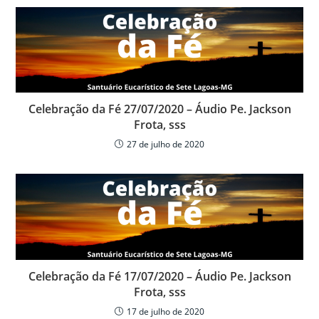
A
b
ar
p
o
til
p
o
h
k
ar
Celebração da Fé 27/07/2020 – Áudio Pe. Jackson
Frota, sss
27 de julho de 2020
Celebração da Fé 17/07/2020 – Áudio Pe. Jackson
Frota, sss
17 de julho de 2020