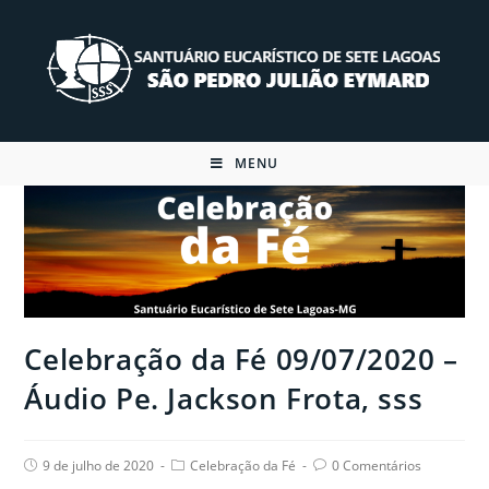
Skip
to
content
MENU
Celebração da Fé 09/07/2020 –
Áudio Pe. Jackson Frota, sss
Post
Post
Post
9 de julho de 2020
Celebração da Fé
0 Comentários
published:
category:
comments: