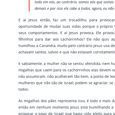
todo em nós, ao contrário, somos nós que somos
demais e por isso ele cabe a todos, agora, eu 
E aí Jesus então, faz um trocadilho, para provoc
oportunidade de mudar suas vidas porque o próprio V
seus comportamentos. E aí Jesus provoca, Ele provo
filhinhos para dar aos cachorrinhos? Ele não quis a
humilhou a Cananéia, muito pelo contrário Jesus usa de
achavam santos, salvos e que não estavam corretamen
E sabiamente, a mulher não se sentiu ofendida, nem hum
migalhas que caem para os cachorrinhos elas devem se
não assumiram, não acolheram tão bem, a ponto de leva
mulheres que não são de Israel, podem se agraciar, se
todos.
As migalhas dos pães representa isso, é todo o mais d
então em nenhum momento Jesus está humilhando a Ca
provocar o povo de Israel que havia sido eleito para