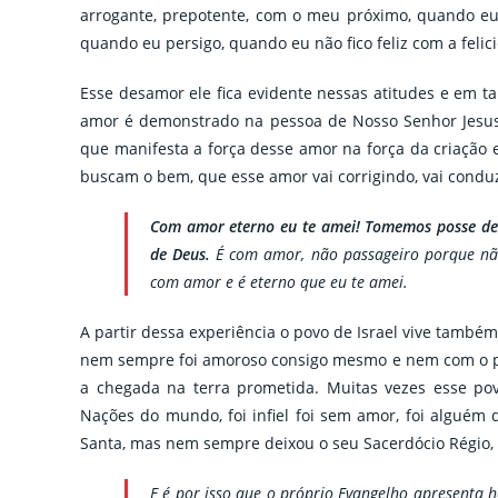
arrogante, prepotente, com o meu próximo, quando eu
quando eu persigo, quando eu não fico feliz com a felic
Esse desamor ele fica evidente nessas atitudes e em t
amor é demonstrado na pessoa de Nosso Senhor Jesus Cr
que manifesta a força desse amor na força da criação 
buscam o bem, que esse amor vai corrigindo, vai condu
Com amor eterno eu te amei! Tomemos posse des
de Deus.
É com amor, não passageiro porque não
com amor e é eterno que eu te amei.
A partir dessa experiência o povo de Israel vive també
nem sempre foi amoroso consigo mesmo e nem com o próp
a chegada na terra prometida. Muitas vezes esse pov
Nações do mundo, foi infiel foi sem amor, foi alguém 
Santa, mas nem sempre deixou o seu Sacerdócio Régio, 
E é por isso que o próprio Evangelho apresenta h