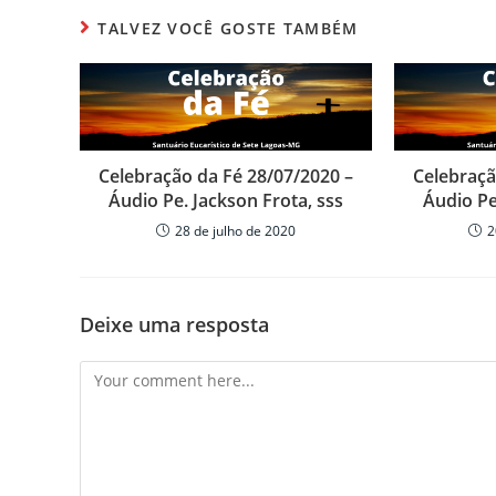
s
e
er
p
TALVEZ VOCÊ GOSTE TAMBÉM
A
b
ar
p
o
til
p
o
h
k
ar
Celebração da Fé 28/07/2020 –
Celebraçã
Áudio Pe. Jackson Frota, sss
Áudio Pe
28 de julho de 2020
2
Deixe uma resposta
Comment