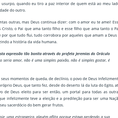
 usurpo, quando eu tiro a paz interior de quem está ao meu lad
idade do outro.
antas outras, mas Deus continua dizer: com o amor eu te amei! Es
isto, o Pai que ama tanto filho e esse filho que ama tanto o Pa
e por que tudo flui, tudo corrobora por aqueles que amam a Deus
zindo a história da vida humana.
ta expressão tão bonita através do profeta Jeremias do Oráculo
 seria amor, não é uma simples paixão, não é simples gostar, é
m seus momentos de queda, de declínio, o povo de Deus Infelizmen
rio Deus, que tanto fez, desde do deserto lá da luta do Egito, a
o de Deus eleito para ser então, um portal para todas as outr
que infelizmente teve a eleição e a predileção para ser uma Naç
seu sacerdócio do bem gerar frutos.
oje, uma estrangeira, alguém aflita porque estava perdendo a sua