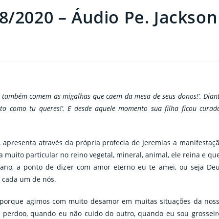
8/2020 – Áudio Pe. Jackson
hos também comem as migalhas que caem da mesa de seus donos!’. Dian
feito como tu queres!’. E desde aquele momento sua filha ficou curad
, apresenta através da própria profecia de Jeremias a manifestaç
uito particular no reino vegetal, mineral, animal, ele reina e qu
no, a ponto de dizer com amor eterno eu te amei, ou seja De
a cada um de nós.
 porque agimos com muito desamor em muitas situações da nos
perdoo, quando eu não cuido do outro, quando eu sou grosseir