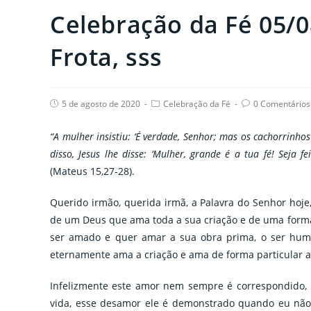
Celebração da Fé 05/0
Frota, sss
Post
Post
Post
5 de agosto de 2020
Celebração da Fé
0 Comentários
published:
category:
comments:
“A mulher insistiu: ‘É verdade, Senhor; mas os cachorrin
disso, Jesus lhe disse: ‘Mulher, grande é a tua fé! Seja 
(Mateus 15,27-28).
Querido irmão, querida irmã, a Palavra do Senhor hoje
de um Deus que ama toda a sua criação e de uma forma m
ser amado e quer amar a sua obra prima, o ser huma
eternamente ama a criação e ama de forma particular 
Infelizmente este amor nem sempre é correspondido,
vida, esse desamor ele é demonstrado quando eu não 