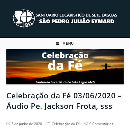
Skip
to
content
MENU
Celebração da Fé 03/06/2020 –
Áudio Pe. Jackson Frota, sss
Post
Post
Post
3 de junho de 2020
Celebração da Fé
0 Comentários
published:
category:
comments: