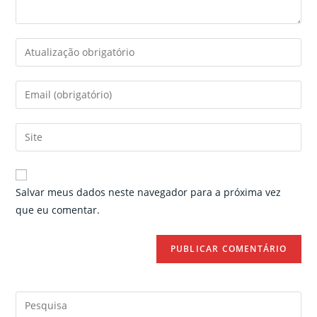
Enter
your
name
Enter
or
your
username
email
Enter
to
address
your
comment
to
website
comment
URL
Salvar meus dados neste navegador para a próxima vez
(optional)
que eu comentar.
Search