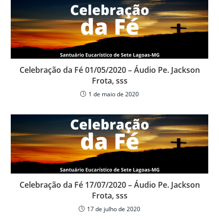
A
b
ar
p
o
til
p
o
h
k
ar
Celebração da Fé 01/05/2020 – Áudio Pe. Jackson
Frota, sss
1 de maio de 2020
Celebração da Fé 17/07/2020 – Áudio Pe. Jackson
Frota, sss
17 de julho de 2020