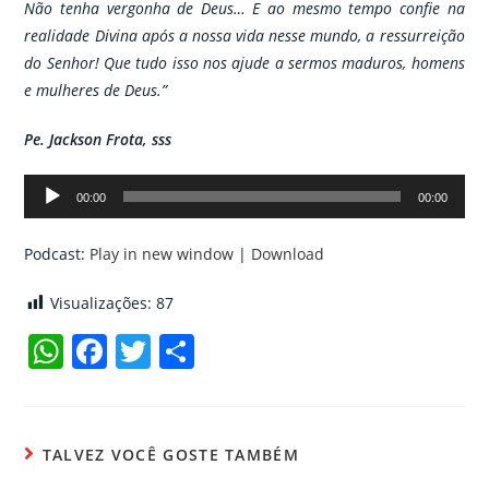
Não tenha vergonha de Deus… E ao mesmo tempo confie na
realidade Divina após a nossa vida nesse mundo, a ressurreição
do Senhor! Que tudo isso nos ajude a sermos maduros, homens
e mulheres de Deus.”
Pe. Jackson Frota, sss
Tocador
00:00
00:00
de
áudio
Podcast:
Play in new window
|
Download
Visualizações:
87
W
F
T
C
h
a
w
o
at
c
itt
m
s
e
er
p
TALVEZ VOCÊ GOSTE TAMBÉM