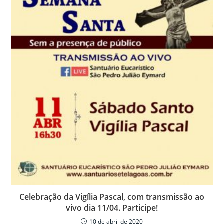
p
o
til
p
o
h
k
ar
Celebração da Vigília Pascal, com transmissão ao
vivo dia 11/04. Participe!
10 de abril de 2020