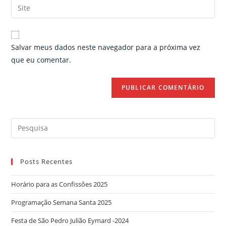
Enter
to
address
your
comment
to
website
comment
URL
Salvar meus dados neste navegador para a próxima vez
(optional)
que eu comentar.
Search
for:
Posts Recentes
Horário para as Confissões 2025
Programação Semana Santa 2025
Festa de São Pedro Julião Eymard -2024