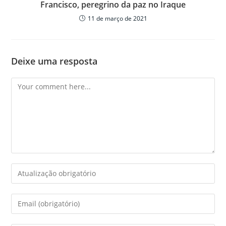
Francisco, peregrino da paz no Iraque
11 de março de 2021
Deixe uma resposta
Comment
Enter
your
name
Enter
or
your
username
email