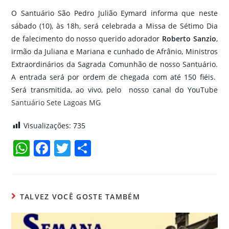
O Santuário São Pedro Julião Eymard informa que neste
sábado (10), às 18h, será celebrada a Missa de Sétimo Dia
de falecimento do nosso querido adorador
Roberto Sanzio
,
irmão da Juliana e Mariana e cunhado de Afrânio, Ministros
Extraordinários da Sagrada Comunhão de nosso Santuário.
A entrada será por ordem de chegada com até 150 fiéis.
Será transmitida, ao vivo, pelo nosso canal do YouTube
Santuário Sete Lagoas MG
Visualizações:
735
W
F
T
C
h
a
w
o
at
c
itt
m
s
e
er
p
TALVEZ VOCÊ GOSTE TAMBÉM
A
b
ar