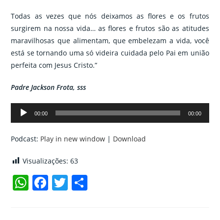
Todas as vezes que nós deixamos as flores e os frutos
surgirem na nossa vida… as flores e frutos são as atitudes
maravilhosas que alimentam, que embelezam a vida, você
está se tornando uma só videira cuidada pelo Pai em união
perfeita com Jesus Cristo.”
Padre Jackson Frota, sss
Tocador
00:00
00:00
de
áudio
Podcast:
Play in new window
|
Download
Visualizações:
63
W
F
T
C
h
a
w
o
at
c
itt
m