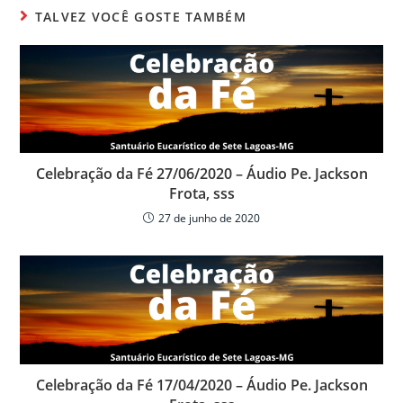
s
e
er
p
TALVEZ VOCÊ GOSTE TAMBÉM
A
b
ar
p
o
til
p
o
h
k
ar
Celebração da Fé 27/06/2020 – Áudio Pe. Jackson
Frota, sss
27 de junho de 2020
Celebração da Fé 17/04/2020 – Áudio Pe. Jackson