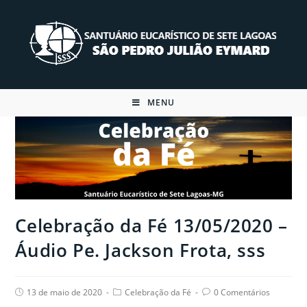
Skip
to
content
MENU
Celebração da Fé 13/05/2020 –
Áudio Pe. Jackson Frota, sss
Post
Post
Post
13 de maio de 2020
Celebração da Fé
0 Comentários
published:
category:
comments: