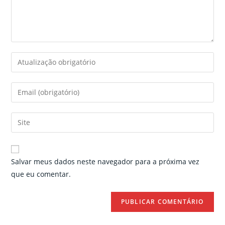
Enter
your
name
Enter
or
your
username
email
Enter
to
address
your
comment
to
website
comment
URL
Salvar meus dados neste navegador para a próxima vez
(optional)
que eu comentar.