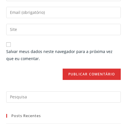
your
name
Enter
or
your
username
email
Enter
to
address
your
comment
to
website
comment
URL
Salvar meus dados neste navegador para a próxima vez
(optional)
que eu comentar.
Search
for:
Posts Recentes