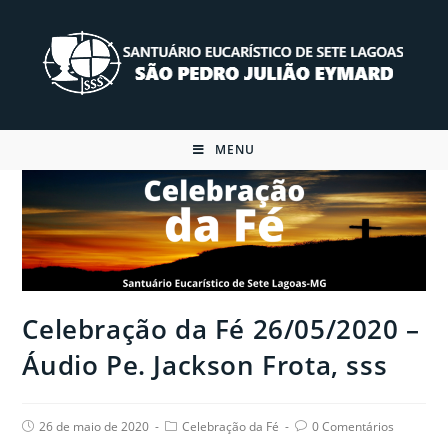
Skip
to
content
MENU
Celebração da Fé 26/05/2020 –
Áudio Pe. Jackson Frota, sss
Post
Post
Post
26 de maio de 2020
Celebração da Fé
0 Comentários
published:
category:
comments: