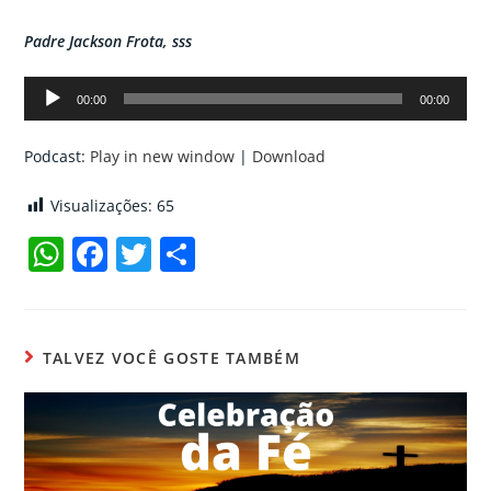
Padre Jackson Frota, sss
Tocador
00:00
00:00
de
áudio
Podcast:
Play in new window
|
Download
Visualizações:
65
W
F
T
C
h
a
w
o
at
c
itt
m
s
e
er
p
TALVEZ VOCÊ GOSTE TAMBÉM
A
b
ar
p
o
til
p
o
h