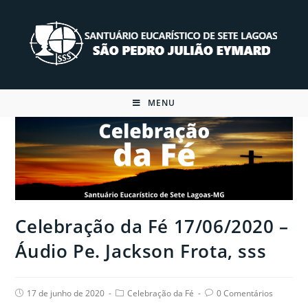
Skip
to
content
MENU
Celebração da Fé 17/06/2020 –
Áudio Pe. Jackson Frota, sss
Post
Post
Post
17 de junho de 2020
Celebração da Fé
0 Comentários
published:
category:
comments: