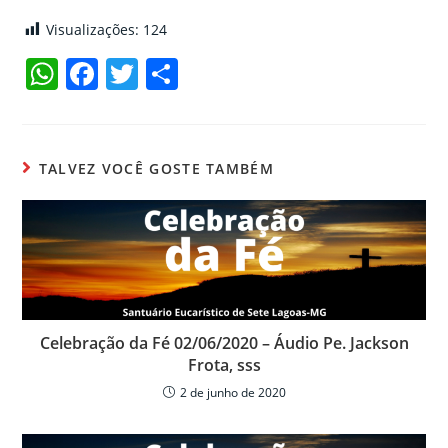
Visualizações:
124
W
F
T
C
h
a
w
o
at
c
itt
m
s
e
er
p
TALVEZ VOCÊ GOSTE TAMBÉM
A
b
ar
p
o
til
p
o
h
k
ar
Celebração da Fé 02/06/2020 – Áudio Pe. Jackson
Frota, sss
2 de junho de 2020