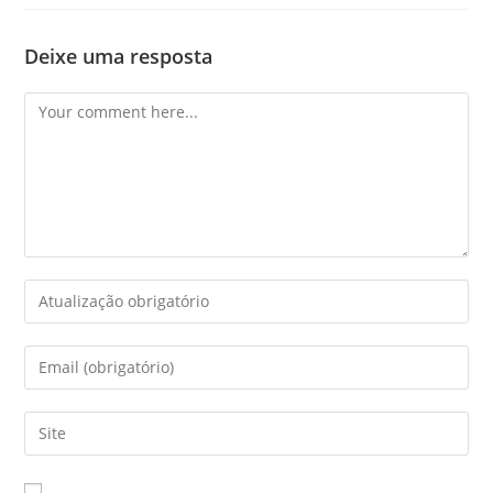
Deixe uma resposta
Comment
Enter
your
name
Enter
or
your
username
email
Enter
to
address
your
comment
to
website