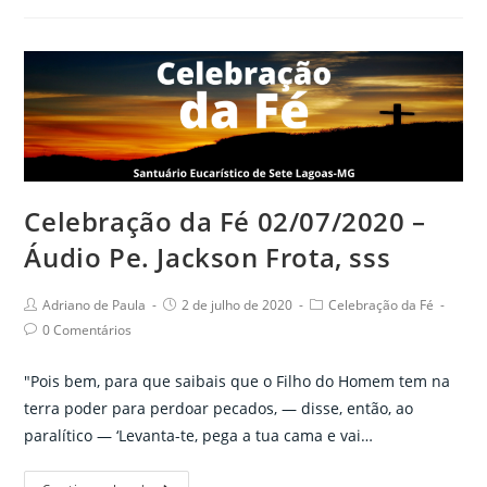
Fé
03/07/2020
–
Áudio
Pe.
Jackson
Frota,
sss
Celebração da Fé 02/07/2020 –
Áudio Pe. Jackson Frota, sss
Post
Post
Post
Adriano de Paula
2 de julho de 2020
Celebração da Fé
author:
published:
category:
Post
0 Comentários
comments:
"Pois bem, para que saibais que o Filho do Homem tem na
terra poder para perdoar pecados, — disse, então, ao
paralítico — ‘Levanta-te, pega a tua cama e vai…
Celebração