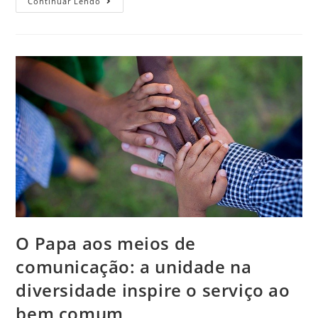
Continuar Lendo
da
Fé
02/07/2020
–
Áudio
Pe.
Jackson
Frota,
sss
O Papa aos meios de
comunicação: a unidade na
diversidade inspire o serviço ao
bem comum