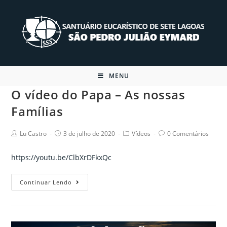
Skip
to
content
MENU
O vídeo do Papa – As nossas
Famílias
Post
Post
Post
Post
Lu Castro
3 de julho de 2020
Vídeos
0 Comentários
author:
published:
category:
comments:
https://youtu.be/ClbXrDFkxQc
O
Continuar Lendo
vídeo
do
Papa