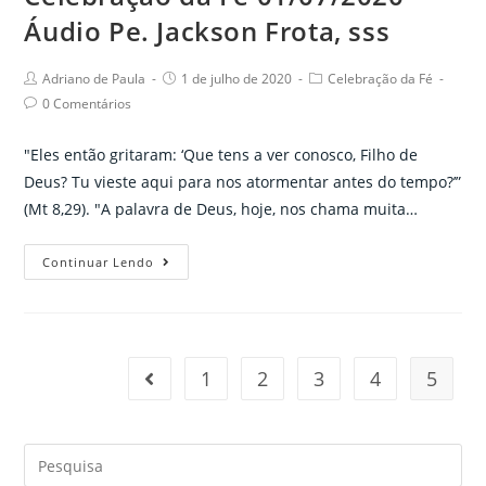
inspire
Áudio Pe. Jackson Frota, sss
o
serviço
Post
Post
Post
Adriano de Paula
1 de julho de 2020
Celebração da Fé
ao
author:
published:
category:
Post
0 Comentários
bem
comments:
comum
"Eles então gritaram: ‘Que tens a ver conosco, Filho de
Deus? Tu vieste aqui para nos atormentar antes do tempo?’”
(Mt 8,29). "A palavra de Deus, hoje, nos chama muita…
Celebração
Continuar Lendo
da
Fé
01/07/2020
–
1
2
3
4
5
Go to the previous page
Áudio
Pe.
Jackson
Search
Frota,
for: