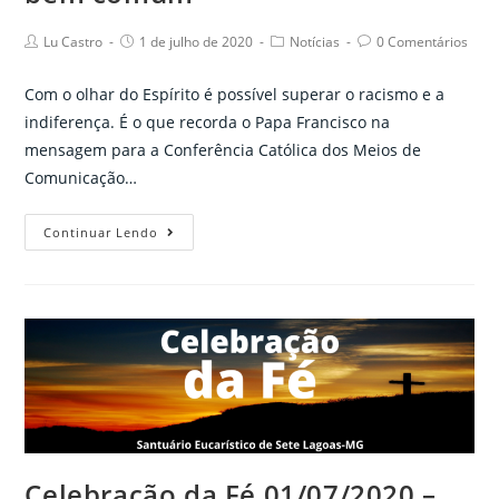
Post
Post
Post
Post
Lu Castro
1 de julho de 2020
Notícias
0 Comentários
author:
published:
category:
comments:
Com o olhar do Espírito é possível superar o racismo e a
indiferença. É o que recorda o Papa Francisco na
mensagem para a Conferência Católica dos Meios de
Comunicação…
O
Continuar Lendo
Papa
aos
meios
de
comunicação:
a
unidade
na
diversidade
Celebração da Fé 01/07/2020 –