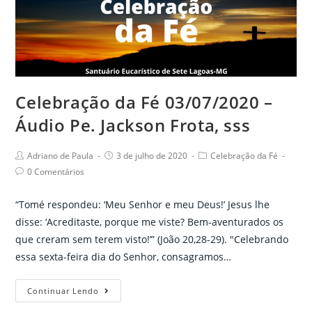
–
As
nossas
Famílias
Celebração da Fé 03/07/2020 –
Áudio Pe. Jackson Frota, sss
Post
Post
Post
Adriano de Paula
3 de julho de 2020
Celebração da Fé
author:
published:
category:
Post
0 Comentários
comments:
“Tomé respondeu: ‘Meu Senhor e meu Deus!’ Jesus lhe
disse: ‘Acreditaste, porque me viste? Bem-aventurados os
que creram sem terem visto!’” (João 20,28-29). "Celebrando
essa sexta-feira dia do Senhor, consagramos…
Celebração
Continuar Lendo
da