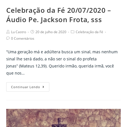
sss
Celebração da Fé 20/07/2020 –
Áudio Pe. Jackson Frota, sss
Post
Post
Post
Lu Castro
20 de julho de 2020
Celebração da Fé
author:
published:
category:
Post
0 Comentários
comments:
“Uma geração má e adúltera busca um sinal, mas nenhum
sinal lhe será dado, a não ser o sinal do profeta
Jonas” (Mateus 12,39). Querido irmão, querida irmã, você
que nos…
Celebração
Continuar Lendo
da
Fé
20/07/2020
–
Áudio