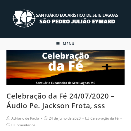
Skip
to
content
MENU
Celebração da Fé 24/07/2020 –
Áudio Pe. Jackson Frota, sss
Post
Post
Post
Adriano de Paula
24 de julho de 2020
Celebração da Fé
author:
published:
category:
Post
0 Comentários
comments: