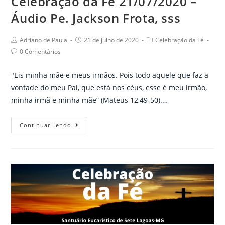
Celebração da Fé 21/07/2020 –
Áudio Pe. Jackson Frota, sss
Post
Post
Post
Adriano de Paula
21 de julho de 2020
Celebração da Fé
author:
published:
category:
Post
0 Comentários
comments:
"Eis minha mãe e meus irmãos. Pois todo aquele que faz a
vontade do meu Pai, que está nos céus, esse é meu irmão,
minha irmã e minha mãe” (Mateus 12,49-50).…
Celebração
Continuar Lendo
da
Fé
21/07/2020
–
Áudio
Pe.
Jackson
Frota,