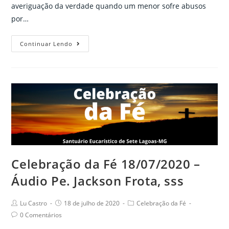
averiguação da verdade quando um menor sofre abusos
por…
Vade-
Continuar Lendo
mécum
sobre
procedimentos
para
enfrentar
casos
de
abuso
de
Celebração da Fé 18/07/2020 –
menores
Áudio Pe. Jackson Frota, sss
Post
Post
Post
Lu Castro
18 de julho de 2020
Celebração da Fé
author:
published:
category:
Post
0 Comentários
comments: