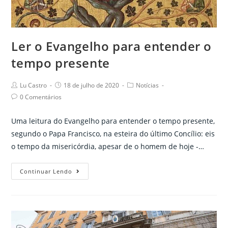
Ler o Evangelho para entender o
tempo presente
Post
Post
Post
Lu Castro
18 de julho de 2020
Notícias
author:
published:
category:
Post
0 Comentários
comments:
Uma leitura do Evangelho para entender o tempo presente,
segundo o Papa Francisco, na esteira do último Concílio: eis
o tempo da misericórdia, apesar de o homem de hoje -…
Ler
Continuar Lendo
o
Evangelho
para
entender