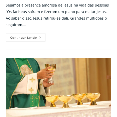
Sejamos a presença amorosa de Jesus na vida das pessoas
“Os fariseus saíram e fizeram um plano para matar Jesus.
Ao saber disso, Jesus retirou-se dali. Grandes multidões o
seguiram,…
Celebração
Continuar Lendo
da
Fé
18/07/2020
–
Áudio
Pe.
Jackson
Frota,
sss