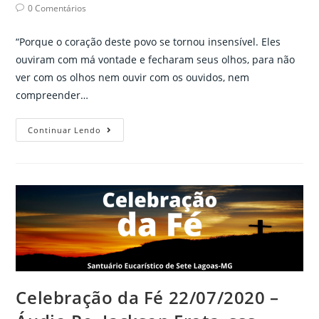
author:
published:
category:
Post
0 Comentários
comments:
“Porque o coração deste povo se tornou insensível. Eles
ouviram com má vontade e fecharam seus olhos, para não
ver com os olhos nem ouvir com os ouvidos, nem
compreender…
Celebração
Continuar Lendo
da
Fé
23/07/2020
–
Áudio
Pe.
Jackson
Frota,
sss
Celebração da Fé 22/07/2020 –