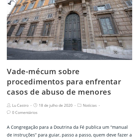
o
tempo
presente
Vade-mécum sobre
procedimentos para enfrentar
casos de abuso de menores
Post
Post
Post
Lu Castro
18 de julho de 2020
Notícias
author:
published:
category:
Post
0 Comentários
comments:
A Congregação para a Doutrina da Fé publica um “manual
de instruções” para guiar, passo a passo, quem deve fazer a