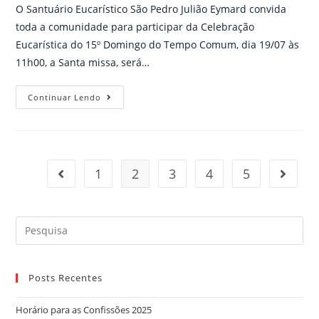
O Santuário Eucarístico São Pedro Julião Eymard convida
toda a comunidade para participar da Celebração
Eucarística do 15º Domingo do Tempo Comum, dia 19/07 às
11h00, a Santa missa, será…
Santa
Continuar Lendo
Missa
com
transmissão
ao
1
2
3
4
5
Go to the previous page
Go to t
vivo,
19/07.
Participe!
Search
for:
Posts Recentes
Horário para as Confissões 2025