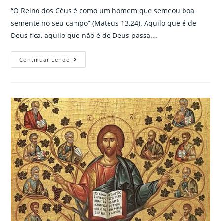
“O Reino dos Céus é como um homem que semeou boa
semente no seu campo” (Mateus 13,24). Aquilo que é de
Deus fica, aquilo que não é de Deus passa.…
Aquilo
Continuar Lendo
que
é
de
Deus
fica,
aquilo
que
não
é
de
Deus
passa.