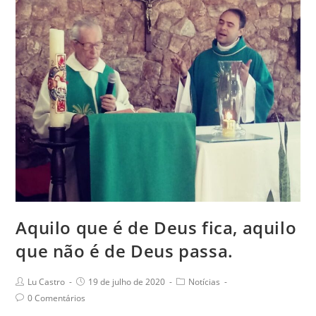
Pe.
Jackson
Frota,
sss
Aquilo que é de Deus fica, aquilo
que não é de Deus passa.
Post
Post
Post
Lu Castro
19 de julho de 2020
Notícias
author:
published:
category:
Post
0 Comentários
comments: