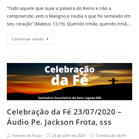
“Todo aquele que ouve a palavra do Reino e não a
compreende, vem o Maligno e rouba o que foi semeado em
seu coração” (Mateus 13,19). Querido irmão, querido irmã,…
Celebração
Continuar Lendo
da
Fé
24/07/2020
–
Áudio
Pe.
Jackson
Frota,
sss
Celebração da Fé 23/07/2020 –
Áudio Pe. Jackson Frota, sss
Post
Post
Post
Adriano de Paula
23 de julho de 2020
Celebração da Fé