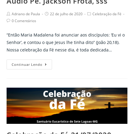
Áudio Pe. Jackson Frota, sss
Post
Post
Post
Adriano de Paula
22 de julho de 2020
Celebração da Fé
author:
published:
category:
Post
0 Comentários
comments:
“Então Maria Madalena foi anunciar aos discípulos: ‘Eu vi o
Senhor’, e contou o que Jesus lhe tinha dito” (João 20,18).
Nossa celebração da Fé nesse dia, é toda dedicada…
Celebração
Continuar Lendo
da
Fé
22/07/2020
–
Áudio
Pe.
Jackson
Frota,
sss