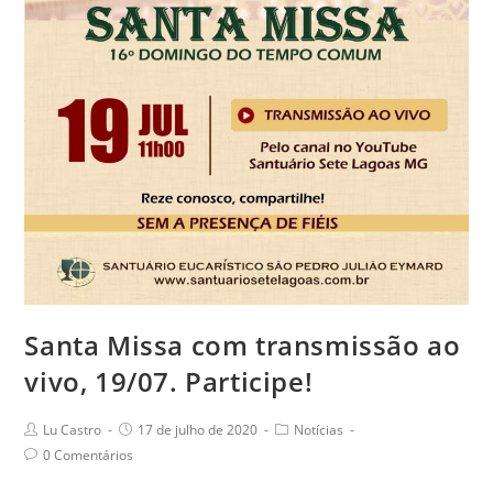
Santa Missa com transmissão ao
vivo, 19/07. Participe!
Post
Post
Post
Lu Castro
17 de julho de 2020
Notícias
author:
published:
category:
Post
0 Comentários
comments: